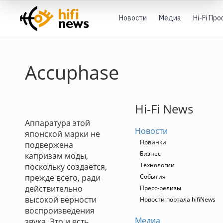
Новости
Медиа
Hi-Fi Пр
Accuphase
Hi-Fi News
Аппаратура этой
Новости
японской марки не
Новинки
подвержена
Бизнес
капризам моды,
Технологии
поскольку создается,
прежде всего, ради
События
действительно
Пресс-релизы
высокой верности
Новости портала hifiNews
воспроизведения
Медиа
звука. Это и есть