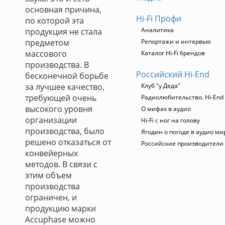
основная причина,
Hi-Fi Профи
по которой эта
Аналитика
продукция не стала
предметом
Репортажи и интервью
массового
Каталог Hi-Fi брендов
производства. В
Российский Hi-End
бесконечной борьбе
за лучшее качество,
Клуб "у Деда"
требующей очень
Радиолюбительство. Hi-End 
высокого уровня
О мифах в аудио
организации
Hi-Fi с ног на голову
производства, было
Ягодин о погоде в аудио ми
решено отказаться от
Российские производители
конвейерных
методов. В связи с
этим объем
производства
ограничен, и
продукцию марки
Accuphase можно