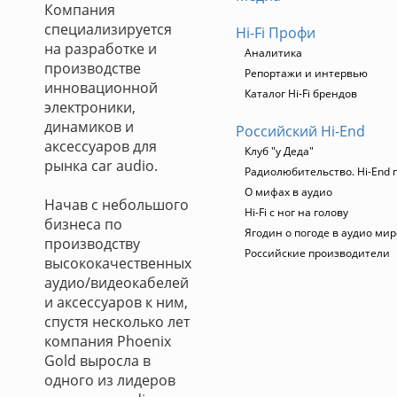
Компания
специализируется
Hi-Fi Профи
на разработке и
Аналитика
производстве
Репортажи и интервью
инновационной
Каталог Hi-Fi брендов
электроники,
динамиков и
Российский Hi-End
аксессуаров для
Клуб "у Деда"
рынка car audio.
Радиолюбительство. Hi-End 
О мифах в аудио
Начав с небольшого
Hi-Fi с ног на голову
бизнеса по
Ягодин о погоде в аудио мир
производству
Российские производители
высококачественных
аудио/видеокабелей
и аксессуаров к ним,
спустя несколько лет
компания Phoenix
Gold выросла в
одного из лидеров