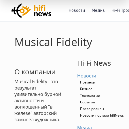
Новости
Медиа
Hi-Fi Пр
Musical Fidelity
Hi-Fi News
О компании
Новости
Musical Fidelity - это
Новинки
результат
Бизнес
удивительно бурной
Технологии
активности и
События
воплощенный "в
Пресс-релизы
железе" авторский
Новости портала hifiNews
замысел художника.
Медиа