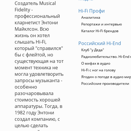
Создатель Musical
Fidelity -
Hi-Fi Профи
профессиональный
Аналитика
кларнетист Энтони
Репортажи и интервью
Майклсон. Всю
Каталог Hi-Fi брендов
жизнь он хотел
слышать Hi-Fi,
Российский Hi-End
который "справился"
Клуб "у Деда"
бы с флейтой, но
Радиолюбительство. Hi-End 
существующая на тот
О мифах в аудио
момент техника не
Hi-Fi с ног на голову
могла удовлетворить
Ягодин о погоде в аудио ми
запросы музыканта -
Российские производители
особенно
разочаровывала
стоимость хорошей
аппаратуры. Тогда, в
1982 году Энтони
создал компанию, с
целью сделать