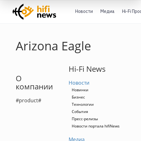
Новости
Медиа
Hi-Fi Пр
Arizona Eagle
Hi-Fi News
О
Новости
компании
Новинки
Бизнес
#product#
Технологии
События
Пресс-релизы
Новости портала hifiNews
Медиа