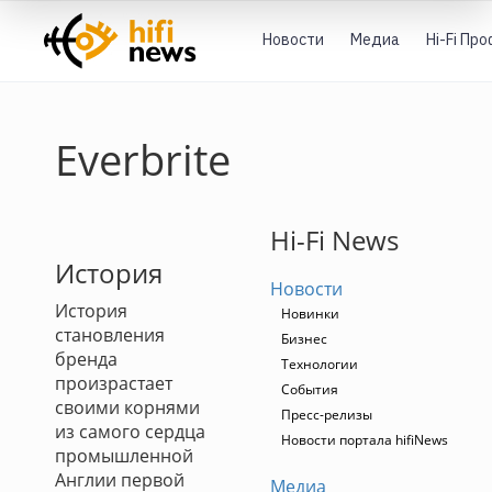
Новости
Медиа
Hi-Fi Пр
Everbrite
Hi-Fi News
История
Новости
История
Новинки
становления
Бизнес
бренда
Технологии
произрастает
События
своими корнями
Пресс-релизы
из самого сердца
Новости портала hifiNews
промышленной
Англии первой
Медиа