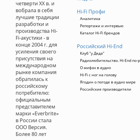
четверти ХХ в. и
вобрала в себя
Hi-Fi Профи
лучшие традиции
Аналитика
разработки и
Репортажи и интервью
производства Hi-
Каталог Hi-Fi брендов
Fi-акустики - в
конце 2004 г. для
Российский Hi-End
усиления своего
Клуб "у Деда"
присутствия на
Радиолюбительство. Hi-End по-р
международном
О мифах в аудио
рынке компания
Hi-Fi с ног на голову
обратилась к
Ягодин о погоде в аудио мире
российскому
Российские производители
потребителю:
официальным
представителем
марки «Everbrite»
в России стала
ООО Версия.
Более 80 лет