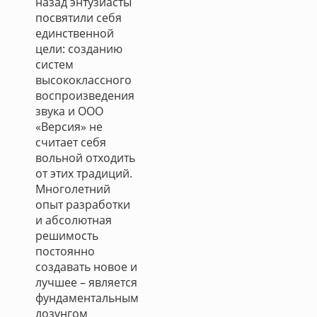
назад энтузиасты
посвятили себя
единственной
цели: созданию
систем
высококлассного
воспроизведения
звука и ООО
«Версия» не
считает себя
вольной отходить
от этих традиций.
Многолетний
опыт разработки
и абсолютная
решимость
постоянно
создавать новое и
лучшее – является
фундаментальным
лозунгом