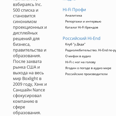
взбираясь Inc.
Hi-Fi Профи
500 списка и
становится
Аналитика
синонимом
Репортажи и интервью
проекционных и
Каталог Hi-Fi брендов
дисплейных
Российский Hi-End
решений для
бизнеса,
Клуб "у Деда"
правительства и
Радиолюбительство. Hi-End по-р
образования.
О мифах в аудио
После захвата
Hi-Fi с ног на голову
рынка США и
Ягодин о погоде в аудио мире
выхода на весь
Российские производители
мир Boxlight в
2009 году, Хэнк и
Саншайн Nance
сфокусировал
компанию в
сфере
образования.