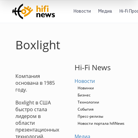
Новости
Медиа
Hi-Fi Пр
Boxlight
Hi-Fi News
Компания
Новости
основана в 1985
Новинки
году.
Бизнес
Boxlight в США
Технологии
быстро стала
События
лидером в
Пресс-релизы
области
Новости портала hifiNews
презентационных
технологий,
Медиа