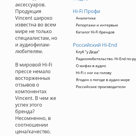
аксессуаров.
Продукция
Hi-Fi Профи
Vincent широко
Аналитика
известна во всем
Репортажи и интервью
мире не только
Каталог Hi-Fi брендов
специалистам, но
и аудиофилам-
Российский Hi-End
любителям.
Клуб "у Деда"
Радиолюбительство. Hi-End по-р
В мировой Hi-Fi
О мифах в аудио
прессе немало
Hi-Fi с ног на голову
восторженных
Ягодин о погоде в аудио мире
отзывов о
Российские производители
компонентах
Vincent. В чем же
успех этого
бренда?
Несомненно, в
соотношении
цена/качество.