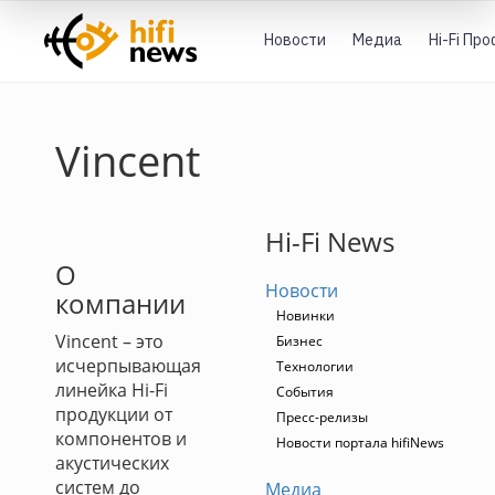
Новости
Медиа
Hi-Fi Пр
Vincent
Hi-Fi News
О
Новости
компании
Новинки
Vincent – это
Бизнес
исчерпывающая
Технологии
линейка Hi-Fi
События
продукции от
Пресс-релизы
компонентов и
Новости портала hifiNews
акустических
систем до
Медиа