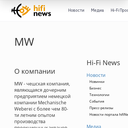
Новости
Медиа
Hi-Fi Пр
MW
Hi-Fi News
О компании
Новости
Новинки
MW - чешская компания,
Бизнес
являющаяся дочерним
Технологии
предприятием немецкой
События
компании Mechanische
Пресс-релизы
Weberei с более чем 80-
ти летним опытом
Новости портала hifiN
производства
Медиа
проекционных экранов.