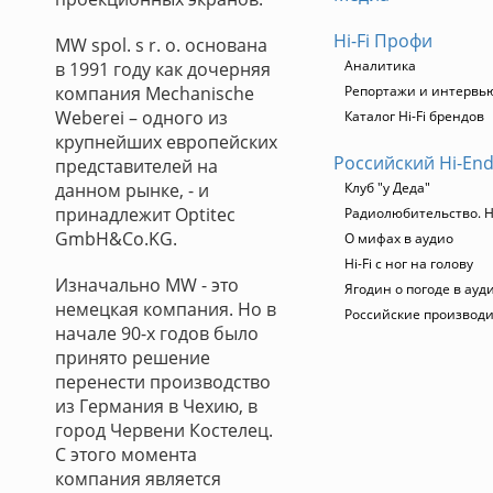
Hi-Fi Профи
MW spol. s r. o. основана
Аналитика
в 1991 году как дочерняя
компания Mechanische
Репортажи и интервь
Weberei – одного из
Каталог Hi-Fi брендов
крупнейших европейских
Российский Hi-En
представителей на
данном рынке, - и
Клуб "у Деда"
принадлежит Optitec
Радиолюбительство. Hi
GmbH&Co.KG.
О мифах в аудио
Hi-Fi с ног на голову
Изначально MW - это
Ягодин о погоде в ауд
немецкая компания. Но в
Российские производ
начале 90-х годов было
принято решение
перенести производство
из Германия в Чехию, в
город Червени Костелец.
С этого момента
компания является