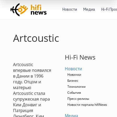
Новости
Медиа
Hi-Fi Пр
Artcoustic
Hi-Fi News
Artcoustic
Новости
впервые появился
Новинки
в Дании в 1996
Бизнес
году. Отцом и
Технологии
матерью
Artcoustic стала
События
супружеская пара
Пресс-релизы
Ким Донвиг и
Новости портала hifiNews
Патриция
Медиа
Люндберг. Ким,