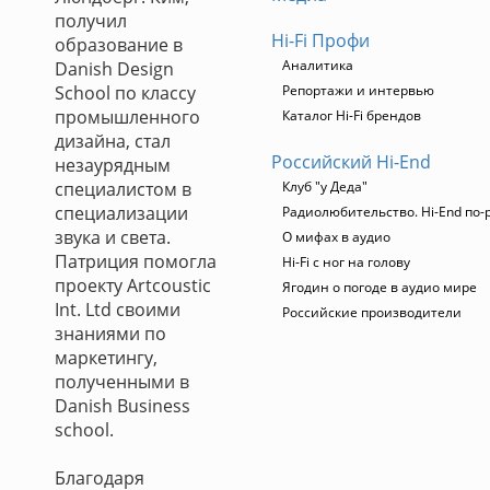
получил
Hi-Fi Профи
образование в
Аналитика
Danish Design
School по классу
Репортажи и интервью
промышленного
Каталог Hi-Fi брендов
дизайна, стал
Российский Hi-End
незаурядным
специалистом в
Клуб "у Деда"
специализации
Радиолюбительство. Hi-End по-
звука и света.
О мифах в аудио
Патриция помогла
Hi-Fi с ног на голову
проекту Artcoustic
Ягодин о погоде в аудио мире
Int. Ltd своими
Российские производители
знаниями по
маркетингу,
полученными в
Danish Business
school.
Благодаря