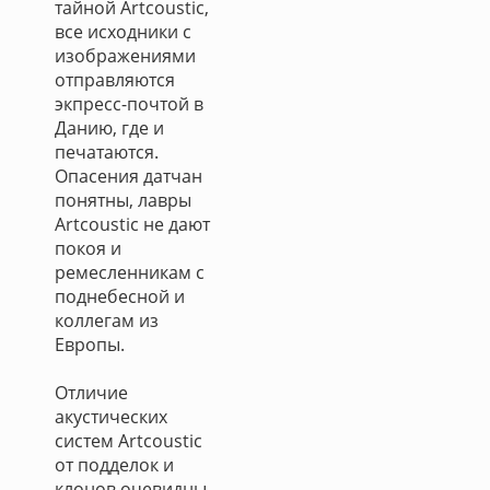
тайной Artcoustic,
все исходники с
изображениями
отправляются
экпресс-почтой в
Данию, где и
печатаются.
Опасения датчан
понятны, лавры
Artcoustic не дают
покоя и
ремесленникам с
поднебесной и
коллегам из
Европы.
Отличие
акустических
систем Artcoustic
от подделок и
клонов очевидны