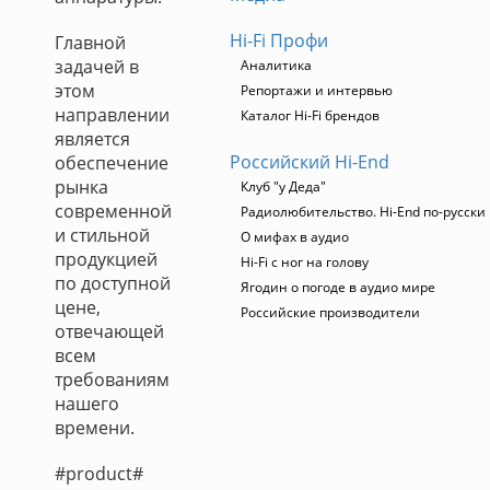
Hi-Fi Профи
Главной
задачей в
Аналитика
этом
Репортажи и интервью
направлении
Каталог Hi-Fi брендов
является
Российский Hi-End
обеспечение
рынка
Клуб "у Деда"
современной
Радиолюбительство. Hi-End по-русски
и стильной
О мифах в аудио
продукцией
Hi-Fi с ног на голову
по доступной
Ягодин о погоде в аудио мире
цене,
Российские производители
отвечающей
всем
требованиям
нашего
времени.
#product#