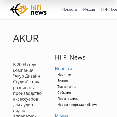
Новости
Медиа
Hi-Fi Пр
AKUR
Hi-Fi News
В 2003 году
Новости
компания
Новинки
"Акур Дизайн
Бизнес
Студия" стала
Технологии
развивать
производство
События
аксессуаров
Пресс-релизы
для аудио-
Новости портала hifiNews
видео
Медиа
аппаратуры.