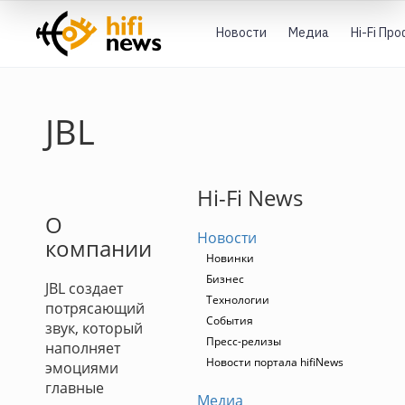
Новости
Медиа
Hi-Fi Пр
JBL
Hi-Fi News
О
Новости
компании
Новинки
Бизнес
JBL создает
Технологии
потрясающий
События
звук, который
Пресс-релизы
наполняет
Новости портала hifiNews
эмоциями
главные
Медиа