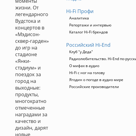
моменты
жизни. От
Hi-Fi Профи
легендарного
Аналитика
Вудстока и
Репортажи и интервью
концертов в
Каталог Hi-Fi брендов
«Мэдисон-
сквер-гарден»
Российский Hi-End
до игр на
Клуб "у Деда"
стадионе
Радиолюбительство. Hi-End по-русск
«Янки-
О мифах в аудио
стэдиум» и
Hi-Fi с ног на голову
поездок за
Ягодин о погоде в аудио мире
город на
Российские производители
выходные:
продукты,
многократно
отмеченные
наградами за
качество и
дизайн, дарят
новые