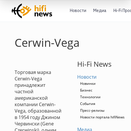
Новости
Медиа
Hi-Fi Пр
Cerwin-Vega
Hi-Fi News
Торговая марка
Новости
Cerwin-Vega
Новинки
принадлежит
Бизнес
частной
Технологии
американской
компании Cerwin-
События
Vega, образованной
Пресс-релизы
в 1954 году Джином
Новости портала hifiNews
Червински (Gene
Медиа
Czerwinski), одним