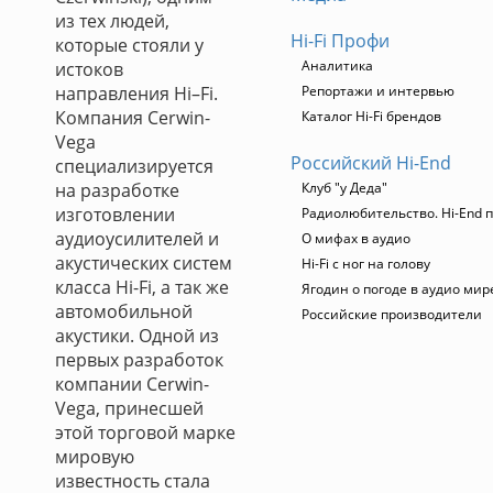
из тех людей,
Hi-Fi Профи
которые стояли у
Аналитика
истоков
направления Hi–Fi.
Репортажи и интервью
Компания Cerwin-
Каталог Hi-Fi брендов
Vega
Российский Hi-End
специализируется
на разработке
Клуб "у Деда"
изготовлении
Радиолюбительство. Hi-End п
аудиоусилителей и
О мифах в аудио
акустических систем
Hi-Fi с ног на голову
класса Hi-Fi, а так же
Ягодин о погоде в аудио мир
автомобильной
Российские производители
акустики. Одной из
первых разработок
компании Cerwin-
Vega, принесшей
этой торговой марке
мировую
известность стала