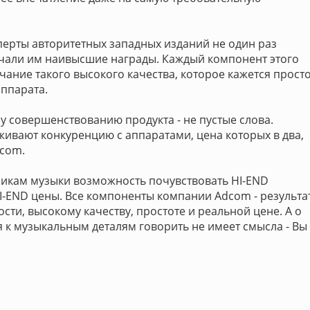
ерты авторитетных западных изданий не один раз
чали им наивысшие награды. Каждый компонент этого
чание такого высокого качества, которое кажется прост
ппарата.
 совершенствованию продукта - не пустые слова.
вают конкуренцию с аппаратами, цена которых в два,
dcom.
икам музыки возможность почувствовать HI-END
HI-END цены. Все компоненты компании Adcom - результа
ти, высокому качеству, простоте и реальной цене. А о
 к музыкальным деталям говорить не имеет смысла - Вы