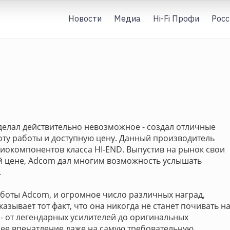
Новости
Медиа
Hi-Fi Профи
Росс
делал действительно невозможное - создал отличные
оту работы и доступную цену. Данный производитель
окомпонентов класса HI-END. Выпустив на рынок свои
й цене, Adcom дал многим возможность услышать
.
боты Adcom, и огромное число различных наград,
азывает тот факт, что она никогда не станет почивать н
- от легендарных усилителей до оригинальных
ее впечатление даже на самую требовательную