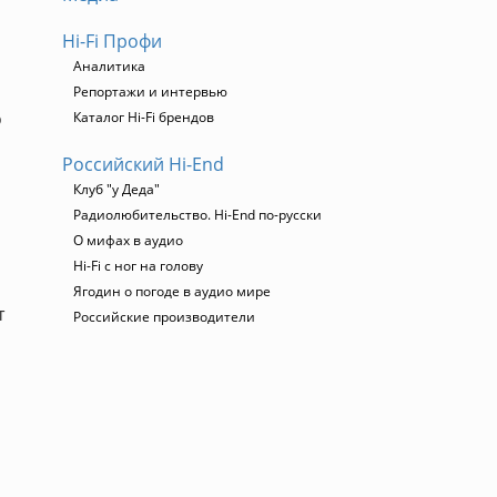
Hi-Fi Профи
Аналитика
Репортажи и интервью
о
Каталог Hi-Fi брендов
Российский Hi-End
Клуб "у Деда"
Радиолюбительство. Hi-End по-русски
О мифах в аудио
Hi-Fi с ног на голову
Ягодин о погоде в аудио мире
т
Российские производители