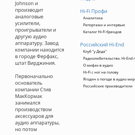
Johnson и
производит
Hi-Fi Профи
аналоговые
Аналитика
усилители,
Репортажи и интервью
проигрыватели и
Каталог Hi-Fi брендов
другую аудио
аппаратуру. Завод
Российский Hi-End
компании находится
Клуб "у Деда"
в городе Ферфакс,
Радиолюбительство. Hi-End 
штат Вирджиния.
О мифах в аудио
Hi-Fi с ног на голову
Первоначально
Ягодин о погоде в аудио мир
основатель
Российские производители
компании Стив
МакКормак
занимался
производством
аксессуаров для
аудио аппаратуры,
но потом