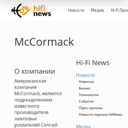
Новости
Медиа
Hi-Fi Пр
McCormack
Hi-Fi News
О компании
Новости
Американская
Новинки
компания
Бизнес
McCormack, является
Технологии
подразделением
События
известного
Пресс-релизы
производителя
Новости портала hifiNews
ламповых
усилителей Conrad-
Медиа