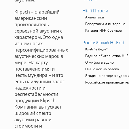
Hi-Fi Профи
Klipsch – старейший
Аналитика
американский
производитель
Репортажи и интервью
серьезной акустики с
Каталог Hi-Fi брендов
характером. Это одна
Российский Hi-End
из немногих
персонифицированных
Клуб "у Деда"
акустических марок в
Радиолюбительство. Hi-E
мире. На карту
О мифах в аудио
поставлено имя и
Hi-Fi с ног на голову
честь мундира – и это
Ягодин о погоде в аудио
есть наилучший залог
Российские производите
надежности и
респектабельности
продукции Klipsch.
Компания выпускает
широкий спектр
акустики разной
стоимости и