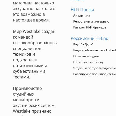
материал настолько
аккуратно насколько
Hi-Fi Профи
это возможно в
Аналитика
настоящее время.
Репортажи и интервью
Каталог Hi-Fi брендов
Мир Westlake создан
командой
Российский Hi-End
высокообразованных
Клуб "у Деда"
специалистов-
Радиолюбительство. Hi-End
техников и
О мифах в аудио
подкреплен
Hi-Fi с ног на голову
объективными и
Ягодин о погоде в аудио м
субъективными
Российские производители
тестами.
Производство
студийных
мониторов и
акустических систем
Westlake признано