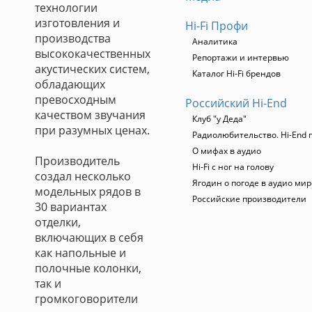
технологии
изготовления и
Hi-Fi Профи
производства
Аналитика
высококачественных
Репортажи и интервью
акустических систем,
Каталог Hi-Fi брендов
обладающих
превосходным
Российский Hi-End
качеством звучания
Клуб "у Деда"
при разумных ценах.
Радиолюбительство. Hi-End 
О мифах в аудио
Производитель
Hi-Fi с ног на голову
создал несколько
Ягодин о погоде в аудио мир
модельных рядов в
Российские производители
30 вариантах
отделки,
включающих в себя
как напольные и
полочные колонки,
так и
громкоговорители