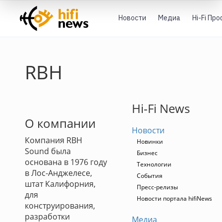
Новости
Медиа
Hi-Fi Пр
RBH
Hi-Fi News
О компании
Новости
Компания RBH
Новинки
Sound была
Бизнес
основана в 1976 году
Технологии
в Лос-Анджелесе,
События
штат Калифорния,
Пресс-релизы
для
Новости портала hifiNews
конструирования,
разработки
Медиа