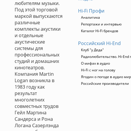
любителям музыки.
Под этой торговой
Hi-Fi Профи
маркой выпускаются
Аналитика
различные
Репортажи и интервью
комплекты акустики
Каталог Hi-Fi брендов
и отдельные
акустические
Российский Hi-End
системы для
Клуб "у Деда"
профессиональных
Радиолюбительство. Hi-End 
студий и домашних
О мифах в аудио
кинотеатров.
Hi-Fi с ног на голову
Компания Martin
Ягодин о погоде в аудио ми
Logan возникла в
Российские производители
1983 году как
результат
многолетних
совместных трудов
Гейл Мартина
Сандерса и Рона
Логана Сазерлэнда