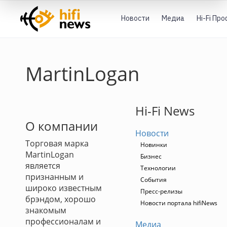
Новости
Медиа
Hi-Fi Пр
MartinLogan
Hi-Fi News
О компании
Новости
Торговая марка
Новинки
MartinLogan
Бизнес
является
Технологии
признанным и
События
широко известным
Пресс-релизы
брэндом, хорошо
Новости портала hifiNews
знакомым
профессионалам и
Медиа