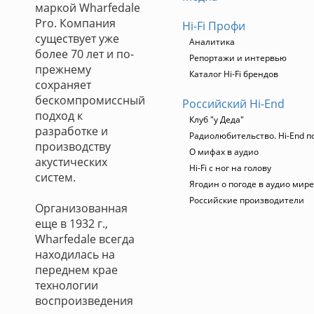
маркой Wharfedale
Pro. Компания
Hi-Fi Профи
существует уже
Аналитика
более 70 лет и по-
Репортажи и интервью
прежнему
Каталог Hi-Fi брендов
сохраняет
бескомпромиссный
Российский Hi-End
подход к
Клуб "у Деда"
разработке и
Радиолюбительство. Hi-End п
производству
О мифах в аудио
акустических
Hi-Fi с ног на голову
систем.
Ягодин о погоде в аудио мире
Российские производители
Организованная
еще в 1932 г.,
Wharfedale всегда
находилась на
переднем крае
технологии
воспроизведения