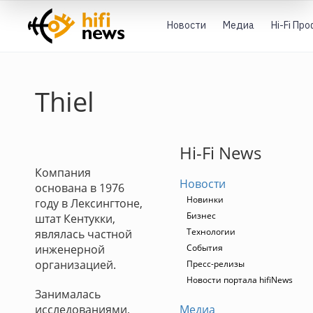
Новости
Медиа
Hi-Fi Пр
Thiel
Hi-Fi News
Компания
Новости
основана в 1976
Новинки
году в Лексингтоне,
Бизнес
штат Кентукки,
Технологии
являлась частной
инженерной
События
организацией.
Пресс-релизы
Новости портала hifiNews
Занималась
исследованиями,
Медиа