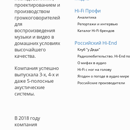
проектированием и
Hi-Fi Профи
производством
громкоговорителей
Аналитика
для
Репортажи и интервью
воспроизведения
Каталог Hi-Fi брендов
музыки и видео в
Российский Hi-End
домашних условиях
высочайшего
Клуб "у Деда"
качества.
Радиолюбительство. Hi-End по
О мифах в аудио
Компания успешно
Hi-Fi с ног на голову
выпускала 3-х, 4-х и
Ягодин о погоде в аудио мире
даже 5-полосные
Российские производители
акустические
системы.
В 2018 году
компания