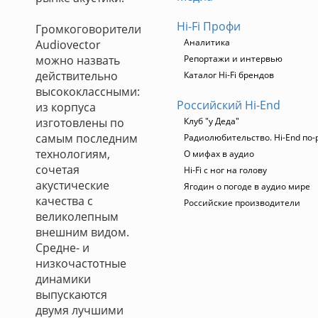
Hi-Fi Профи
Громкоговорители
Аналитика
Audiovector
можно назвать
Репортажи и интервью
действительно
Каталог Hi-Fi брендов
высококлассными:
Российский Hi-End
из корпуса
изготовлены по
Клуб "у Деда"
самым последним
Радиолюбительство. Hi-End по-
технологиям,
О мифах в аудио
сочетая
Hi-Fi с ног на голову
акустические
Ягодин о погоде в аудио мире
качества с
Российские производители
великолепным
внешним видом.
Средне- и
низкочастотные
динамики
выпускаются
двумя лучшими