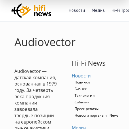
Новости
Медиа
Hi-Fi Пр
Audiovector
Hi-Fi News
Audiovector —
Новости
датская компания,
Новинки
основанная в 1979
Бизнес
году. За четверть
Технологии
века продукция
компании
События
завоевала
Пресс-релизы
твердые позиции
Новости портала hifiNews
на европейском
Медиа
рынке акустики.