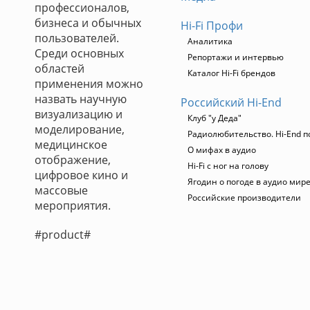
профессионалов,
бизнеса и обычных
Hi-Fi Профи
пользователей.
Аналитика
Среди основных
Репортажи и интервью
областей
Каталог Hi-Fi брендов
применения можно
назвать научную
Российский Hi-End
визуализацию и
Клуб "у Деда"
моделирование,
Радиолюбительство. Hi-End п
медицинское
О мифах в аудио
отображение,
Hi-Fi с ног на голову
цифровое кино и
Ягодин о погоде в аудио мир
массовые
Российские производители
мероприятия.
#product#