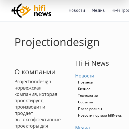
Новости
Медиа
Hi-Fi Пр
Projectiondesign
Hi-Fi News
О компании
Новости
Projectiondesign -
Новинки
норвежская
Бизнес
компания, которая
Технологии
проектирует,
События
производит и
Пресс-релизы
продает
Новости портала hifiNews
высокоэффективные
проекторы для
Медиа