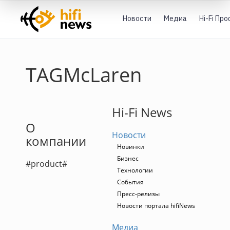
Новости
Медиа
Hi-Fi Пр
TAGMcLaren
Hi-Fi News
О
Новости
компании
Новинки
Бизнес
#product#
Технологии
События
Пресс-релизы
Новости портала hifiNews
Медиа