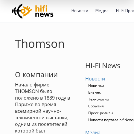
Новости
Медиа
Hi-Fi Пр
Thomson
Hi-Fi News
О компании
Новости
Начало фирме
Новинки
THOMSON было
Бизнес
положено в 1889 году в
Технологии
Париже во время
События
всемирной научно-
Пресс-релизы
технической выставки,
Новости портала hifiNews
одним из посетителей
которой был
Медиа