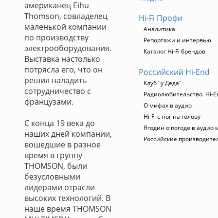
американец Eihu
Thomson, совладелец
Hi-Fi Профи
маленькой компании
Аналитика
по производству
Репортажи и интервью
электрооборудования.
Каталог Hi-Fi брендов
Выставка настолько
потрясла его, что он
Российский Hi-End
решил наладить
Клуб "у Деда"
сотрудничество с
Радиолюбительство. Hi-E
французами.
О мифах в аудио
Hi-Fi с ног на голову
С конца 19 века до
Ягодин о погоде в аудио 
наших дней компании,
Российские производите
вошедшие в разное
время в группу
THOMSON, были
безусловными
лидерами отрасли
высоких технологий. В
наше время THOMSON