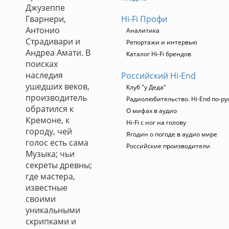
Джузеппе
Гварнери,
Hi-Fi Профи
Антонио
Аналитика
Страдивари и
Репортажи и интервью
Андреа Амати. В
Каталог Hi-Fi брендов
поисках
наследия
Российский Hi-End
ушедших веков,
Клуб "у Деда"
производитель
Радиолюбительство. Hi-End по-ру
обратился к
О мифах в аудио
Кремоне, к
Hi-Fi с ног на голову
городу, чей
Ягодин о погоде в аудио мире
голос есть сама
Российские производители
Музыка; чьи
секреты древны;
где мастера,
известные
своими
уникальными
скрипками и