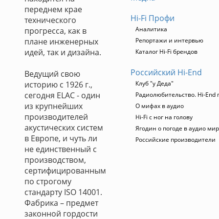
переднем крае
Hi-Fi Профи
технического
Аналитика
прогресса, как в
плане инженерных
Репортажи и интервью
идей, так и дизайна.
Каталог Hi-Fi брендов
Российский Hi-End
Ведущий свою
историю с 1926 г.,
Клуб "у Деда"
сегодня ELAC - один
Радиолюбительство. Hi-End 
из крупнейших
О мифах в аудио
производителей
Hi-Fi с ног на голову
акустических систем
Ягодин о погоде в аудио ми
в Европе, и чуть ли
Российские производители
не единственный с
производством,
сертифицированным
по строгому
стандарту ISO 14001.
Фабрика – предмет
законной гордости