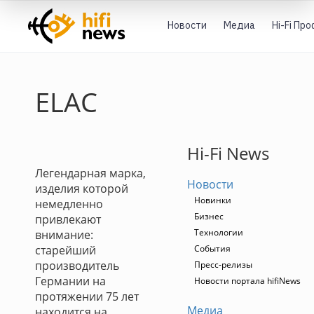
Новости
Медиа
Hi-Fi Пр
ELAC
Hi-Fi News
Легендарная марка,
Новости
изделия которой
Новинки
немедленно
Бизнес
привлекают
Технологии
внимание:
старейший
События
производитель
Пресс-релизы
Германии на
Новости портала hifiNews
протяжении 75 лет
Медиа
находится на