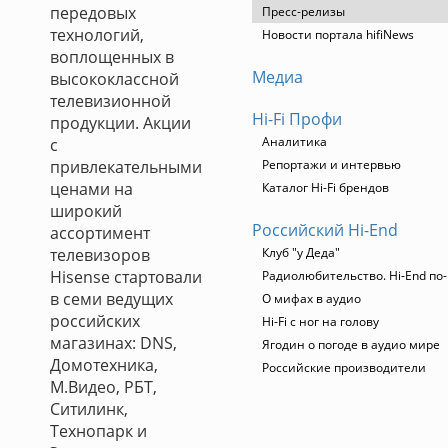
передовых
Пресс-релизы
технологий,
Новости портала hifiNews
воплощенных в
Медиа
высококлассной
телевизионной
Hi-Fi Профи
продукции. Акции
Аналитика
с
привлекательными
Репортажи и интервью
ценами на
Каталог Hi-Fi брендов
широкий
Российский Hi-End
ассортимент
телевизоров
Клуб "у Деда"
Hisense стартовали
Радиолюбительство. Hi-End по-
в семи ведущих
О мифах в аудио
российских
Hi-Fi с ног на голову
магазинах: DNS,
Ягодин о погоде в аудио мире
Домотехника,
Российские производители
М.Видео, РБТ,
Ситилинк,
Технопарк и