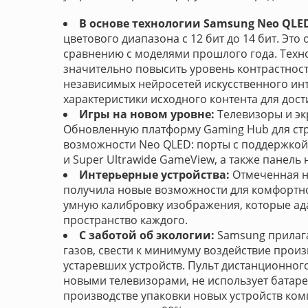
В основе технологии Samsung Neo QLED
цветового диапазона c 12 бит до 14 бит. Это 
сравнению с моделями прошлого года. Технол
значительно повысить уровень контрастнос
независимых нейросетей искусственного инт
характеристики исходного контента для дос
Игры на новом уровне:
Телевизоры и эк
Обновленную платформу Gaming Hub для ст
возможности Neo QLED: порты с поддержкой H
и Super Ultrawide GameView, а также панель 
Интерьерные устройства:
Отмеченная н
получила новые возможности для комфортно
умную калибровку изображения, которые ад
пространство каждого.
С заботой об экологии:
Samsung прилага
газов, свести к минимуму воздействие прои
устаревших устройств. Пульт дистанционного
новыми телевизорами, не использует батарей
производстве упаковки новых устройств ком