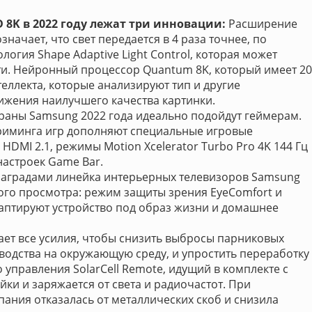
 8K в 2022 году лежат три инновации:
Расширение
означает, что свет передается в 4 раза точнее, по
огия Shape Adaptive Light Control, которая может
ти. Нейронный процессор Quantum 8K, который имеет 20
еллекта, которые анализируют тип и другие
тижения наилучшего качества картинки.
раны Samsung 2022 года идеально подойдут геймерам.
риминга игр дополняют специальные игровые
DMI 2.1, режимы Motion Xcelerator Turbo Pro 4K 144 Гц
настроек Game Bar.
аградами линейка интерьерных телевизоров Samsung
го просмотра: режим защиты зрения EyeComfort и
аптируют устройство под образ жизни и домашнее
ет все усилия, чтобы снизить выбросы парниковых
зводства на окружающую среду, и упростить переработку
 управления SolarCell Remote, идущий в комплекте с
ки и заряжается от света и радиочастот. При
пания отказалась от металлических скоб и снизила