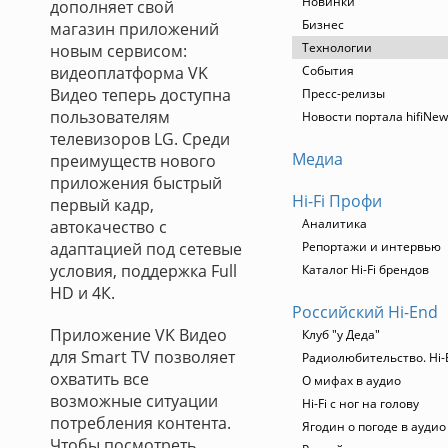
Новинки
дополняет свой
Бизнес
магазин приложений
Технологии
новым сервисом:
видеоплатформа VK
События
Видео теперь доступна
Пресс-релизы
пользователям
Новости портала hifiNew
телевизоров LG. Среди
Медиа
преимуществ нового
приложения быстрый
Hi-Fi Профи
первый кадр,
Аналитика
автокачество с
адаптацией под сетевые
Репортажи и интервью
условия, поддержка Full
Каталог Hi-Fi брендов
HD и 4К.
Российский Hi-End
Приложение VK Видео
Клуб "у Деда"
для Smart TV позволяет
Радиолюбительство. Hi-
охватить все
О мифах в аудио
возможные ситуации
Hi-Fi с ног на голову
потребления контента.
Ягодин о погоде в ауди
Чтобы посмотреть