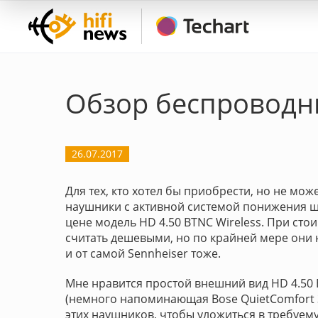
Обзор беспроводны
26.07.2017
Для тех, кто хотел бы приобрести, но не м
наушники с активной системой понижения ш
цене модель HD 4.50 BTNC Wireless. При сто
считать дешевыми, но по крайней мере они н
и от самой Sennheiser тоже.
Мне нравится простой внешний вид HD 4.50 
(немного напоминающая Bose QuietComfort 3
этих наушников, чтобы уложиться в требуему