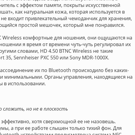
итель с эффектом памяти, покрыты искусственной
ышат», как натуральная кожа, которая используется в
и не входит привлекательный чемоданчик для хранения,
ющийся простой мешочек, который мне понравился.
C Wireless комфортные для ношения, они ощущаются на
 ношении я время от времени чуть-чуть регулировал их
угими словами, HD 4.50 BTNC Wireless не такие
t 35, Sennheiser PXC 550 или Sony MDR-1000X.
ссоединение их по Bluetooth происходило без каких-
ли минимальными. Органы управления, находящиеся на
ы в использовании.
 сложить, но не в плоскость
 эффективно, хотя сверхмощной ее не назовешь.
ы, а при ее работе слышен только тихий фон. Для
uetooth-устройствами предусмотрена система NFC.