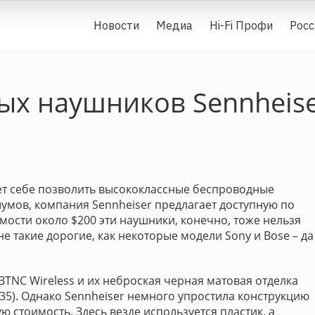
Новости
Медиа
Hi-Fi Профи
Росс
х наушников Sennheise
ожет себе позволить высококлассные беспроводные
умов, компания Sennheiser предлагает доступную по
имости около $200 эти наушники, конечно, тоже нельзя
е такие дорогие, как некоторые модели Sony и Bose – да
BTNC Wireless и их неброская черная матовая отделка
5). Однако Sennheiser немного упростила конструкцию
ю стоимость. Здесь везде используется пластик, а