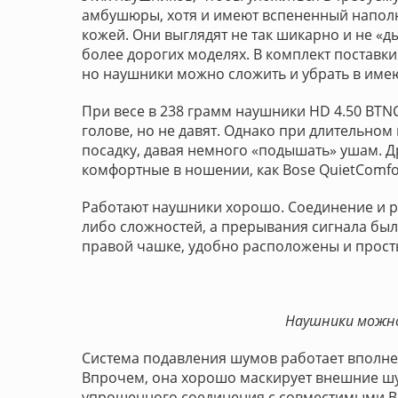
амбушюры, хотя и имеют вспененный наполн
кожей. Они выглядят не так шикарно и не «д
более дорогих моделях. В комплект поставк
но наушники можно сложить и убрать в име
При весе в 238 грамм наушники HD 4.50 BTN
голове, но не давят. Однако при длительном
посадку, давая немного «подышать» ушам. Др
комфортные в ношении, как Bose QuietComfor
Работают наушники хорошо. Соединение и ра
либо сложностей, а прерывания сигнала бы
правой чашке, удобно расположены и прост
Наушники можно
Система подавления шумов работает вполне
Впрочем, она хорошо маскирует внешние шум
упрощенного соединения с совместимыми Bl