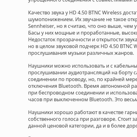
Качество звука у HD 4.50 BTNC Wireless дос
шумопонижением. Их звучание не такое откр
Sennheiser, но я считаю, что оно выше, чем
Басы у них мощные и проработанные, высоки
Недостаток прозрачности и открытости звука
но в целом звуковой подчерк HD 4.50 BTNC W
прослушивания музыки различных жанров.
Наушники можно использовать и с кабельны
прослушивании аудиотрансляций на борту са
соединении по проводу, но, по крайней мере
отключения Bluetooth. Время автономной раб
при беспроводном соединении и использов
часов при выключенном Bluetooth. Это весьм
Наушники хорошо работают в качестве гарн
собственного голоса при разговоре. Стоит з
данной ценовой категории, да и в более дор