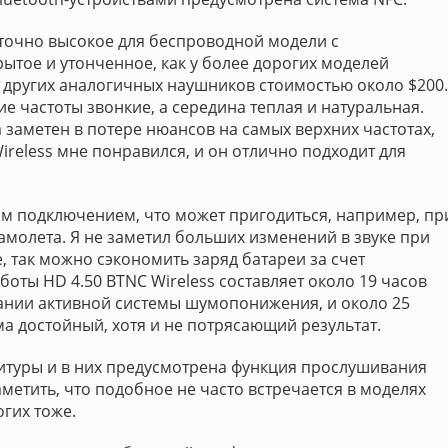
таточно высокое для беспроводной модели с
ытое и утонченное, как у более дорогих моделей
 у других аналогичных наушников стоимостью около $200.
е частоты звонкие, а середина теплая и натуральная.
 заметен в потере нюансов на самых верхних частотах,
ireless мне понравился, и он отлично подходит для
м подключением, что может пригодиться, например, пр
молета. Я не заметил больших изменений в звуке при
, так можно сэкономить заряд батареи за счет
оты HD 4.50 BTNC Wireless составляет около 19 часов
ании активной системы шумопонижения, и около 25
а достойный, хотя и не потрясающий результат.
итуры и в них предусмотрена функция прослушивания
аметить, что подобное не часто встречается в моделях
огих тоже.