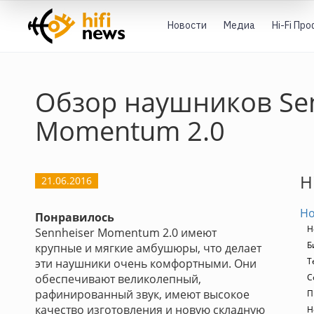
Новости
Медиа
Hi-Fi Пр
Обзор наушников Se
Momentum 2.0
H
21.06.2016
Но
Понравилось
Н
Sennheiser Momentum 2.0 имеют
Б
крупные и мягкие амбушюры, что делает
Т
эти наушники очень комфортными. Они
обеспечивают великолепный,
С
рафинированный звук, имеют высокое
П
качество изготовления и новую складную
Н