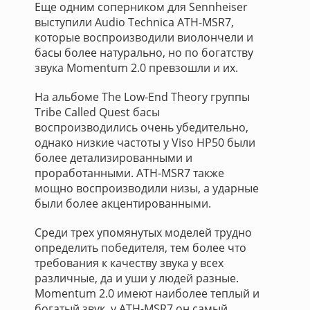
Еще одним соперником для Sennheiser
выступили Audio Technica ATH-MSR7,
которые воспроизводили виолончели и
басы более натурально, но по богатству
звука Momentum 2.0 превзошли и их.
На альбоме The Low-End Theory группы
Tribe Called Quest басы
воспроизводились очень убедительно,
однако низкие частоты у Viso HP50 были
более детализированными и
проработанными. ATH-MSR7 также
мощно воспроизводили низы, а ударные
были более акцентированными.
Среди трех упомянутых моделей трудно
определить победителя, тем более что
требования к качеству звука у всех
различные, да и уши у людей разные.
Momentum 2.0 имеют наиболее теплый и
богатый звук, у ATH-MSR7 он самый