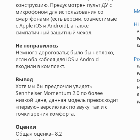
конструкцию. Предусмотрен пульт ДУ с
М
микрофоном для использования со
смартфонами (есть версии, совместимые
Hi
с Apple iOS и Android), а также
А
симпатичный защитный чехол.
Р
Не понравилось
К
Немного дороговаты; было бы неплохо,
Ро
если оба кабеля для iOS и Android
входили в комплект.
К
Р
Вывод
О
Хотя мы бы предпочли увидеть
H
Sennheiser Momentum 2.0 по более
Я
низкой цене, данная модель превосходит
Р
«первую» версию как по звуку, так и с
точки зрения комфорта.
Оценки
Общая оценка– 8,2