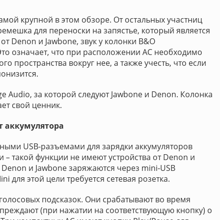
самой крупной в этом обзоре. От остальных участниц
ремешка для переноски на запястье, который является
от Denon и Jawbone, звук у колонки B&O
 Это означает, что при расположении АС необходимо
о пространства вокруг нее, а также учесть, что если
понизится.
e Audio, за которой следуют Jawbone и Denon. Колонка
ет свой ценник.
т аккумулятора
рными USB-разъемами для зарядки аккумуляторов
– такой функции не имеют устройства от Denon и
т Denon и Jawbone заряжаются через mini-USB
ini для этой цели требуется сетевая розетка.
 голосовых подсказок. Они срабатывают во время
преждают (при нажатии на соответствующую кнопку) о