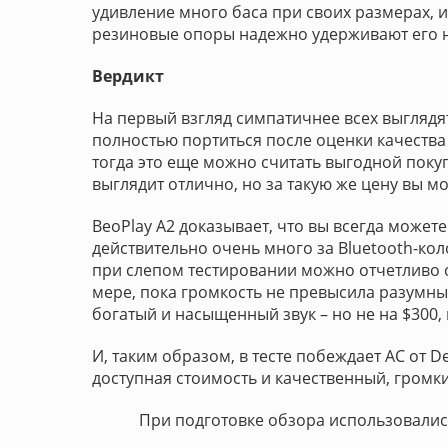
удивление много баса при своих размерах, и
резиновые опоры надежно удерживают его н
Вердикт
На первый взгляд симпатичнее всех выглядят
полностью портиться после оценки качества 
тогда это еще можно считать выгодной покуп
выглядит отлично, но за такую же цену вы 
BeoPlay A2 доказывает, что вы всегда можете
действительно очень много за Bluetooth-кол
при слепом тестировании можно отчетливо о
мере, пока громкость не превысила разумные
богатый и насыщенный звук – но не на $300,
И, таким образом, в тесте побеждает АС от D
доступная стоимость и качественный, громки
При подготовке обзора использовались