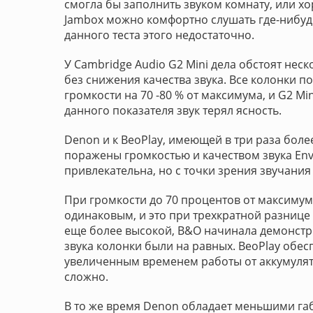
смогла бы заполнить звуком комнату, или хо
Jambox можно комфортно слушать где-нибудь
данного теста этого недостаточно.
У Cambridge Audio G2 Mini дела обстоят неск
без снижения качества звука. Все колонки п
громкости на 70 -80 % от максимума, и G2 M
данного показателя звук терял ясность.
Denon и к BeoPlay, имеющей в три раза боле
поражены громкостью и качеством звука Env
привлекательна, но с точки зрения звучания
При громкости до 70 процентов от максимум
одинаковым, и это при трехкратной разнице 
еще более высокой, B&O начинала демонстр
звука колонки были на равных. BeoPlay обе
увеличенным временем работы от аккумулят
сложно.
В то же время Denon обладает меньшими га