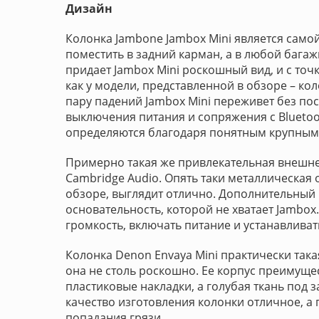
Дизайн
Колонка Jambone Jambox Mini является самой
поместить в задний карман, а в любой багаж
придает Jambox Mini роскошный вид, и с точ
как у модели, представленной в обзоре – ко
пару падений Jambox Mini переживет без пос
выключения питания и сопряжения с Blueto
определяются благодаря понятным крупны
Примерно такая же привлекательная внешне,
Cambridge Audio. Опять таки металлическая 
обзоре, выглядит отлично. Дополнительный 
основательность, которой не хватает Jambox
громкость, включать питание и устанавливат
Колонка Denon Envaya Mini практически така
она не столь роскошно. Ее корпус преимуще
пластиковые накладки, а голубая ткань под
качество изготовления колонки отличное, 
попадания грязи.