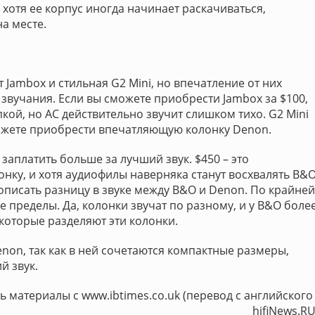
 хотя ее корпус иногда начинает раскачиваться,
а месте.
 Jambox и стильная G2 Mini, но впечатление от них
звучания. Если вы сможете приобрести Jambox за $100,
кой, но АС действительно звучит слишком тихо. G2 Mini
можете приобрести впечатляющую колонку Denon.
 заплатить больше за лучший звук. $450 – это
онку, и хотя аудиофилы наверняка станут восхвалять B&O
писать разницу в звуке между B&O и Denon. По крайней
 пределы. Да, колонки звучат по разному, и у B&O боле
 которые разделяют эти колонки.
enon, так как в ней сочетаются компактные размеры,
й звук.
 материалы с www.ibtimes.co.uk (перевод с английского 
hifiNews.RU