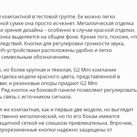
 компактной в тестовой группе. Ее можно легко
ной сумке она просто исчезнет. Металлическая отделка
ки зрения дизайна – особенно в случае красной отделки,
лонка выделяется на общем фоне. Кроме того, похоже, чт
ледствий. Кнопки для регулировки громкости звука,
oth-устройствами расположены удобно и легко
м символьным обозначениям.
 но более крупная и тяжелая, G2 Mini компании
отделка модели красного цвета, представленной в
вес и резиновые опоры придают G2 Mini
. Ряд кнопок на боковой панели позволяют регулировать
ь связь с источником сигнала.
я же компактная, как и первые две модели, но выглядит
ственно металлический, но по его бокам имеются
 защитной сеткой не слишком привлекательна. Впрочем,
а прорезиненные кнопки надежно защищены от