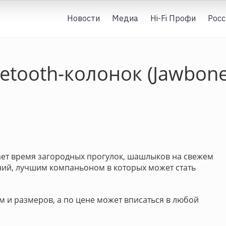
Новости
Медиа
Hi-Fi Профи
Росс
etooth-колонок (Jawbon
тает время загородных прогулок, шашлыков на свежем
ений, лучшим компаньоном в которых может стать
м и размеров, а по цене может вписаться в любой