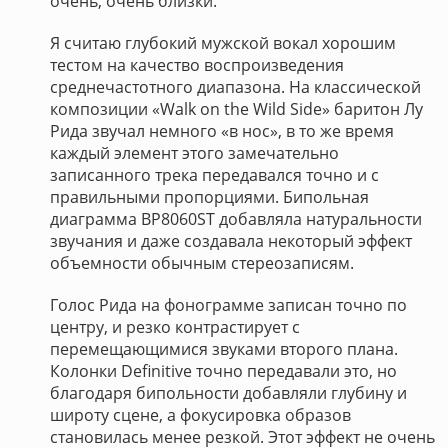
очень, очень близки.
Я считаю глубокий мужской вокал хорошим
тестом на качество воспроизведения
среднечастотного диапазона. На классической
композиции «Walk on the Wild Side» баритон Лу
Рида звучал немного «в нос», в то же время
каждый элемент этого замечательно
записанного трека передавался точно и с
правильными пропорциями. Бипольная
диаграмма BP8060ST добавляла натуральности
звучания и даже создавала некоторый эффект
объемности обычным стереозаписям.
Голос Рида на фонограмме записан точно по
центру, и резко контрастирует с
перемещающимися звуками второго плана.
Колонки Definitive точно передавали это, но
благодаря бипольности добавляли глубину и
широту сцене, а фокусировка образов
становилась менее резкой. Этот эффект не очень