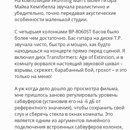
На композиции «Running Man’s Bible» гитара
Майка Кемпбелла звучала реалистично и
убедительно, точно передавая акустические
особенности маленькой студии.
С четырьмя колонками BP-8060ST басов было
более чем достаточно. Бас-гитара на диске T.P.
звучала чисто, быстро и мощно, как будто
находишься на концерте прямо перед сценой. Я
включил диск Transformers: Age of Extincion, и в
комнату ворвался настоящий звуковой шквал –
взрывы, скрежет, барабанный бой, грохот – и это
только на меню!
А уж когда дело дошло до просмотра фильма,
мне пришлось заново регулировать уровень
сабвуферов (установив его на -6 дБ от
референтного значения), чтобы сохранить свой
слух и сберечь стекла в окнах комнаты. Это
является одним из аргументов линейного
подключения встроенных сабвуферов колонок,