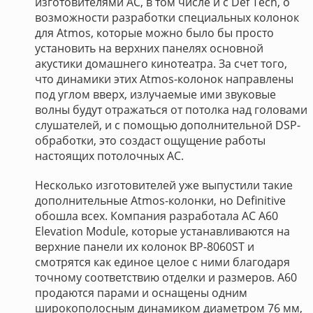
изготовителями АС, в том числе и с Def Tech, о
возможности разработки специальных колонок
для Atmos, которые можно было бы просто
установить на верхних панелях основной
акустики домашнего кинотеатра. За счет того,
что динамики этих Atmos-колонок направлены
под углом вверх, излучаемые ими звуковые
волны будут отражаться от потолка над головами
слушателей, и с помощью дополнительной DSP-
обработки, это создаст ощущение работы
настоящих потолочных АС.
Несколько изготовителей уже выпустили такие
дополнительные Atmos-колонки, но Definitive
обошла всех. Компания разработала АС A60
Elevation Module, которые устанавливаются на
верхние панели их колонок BP-8060ST и
смотрятся как единое целое с ними благодаря
точному соответствию отделки и размеров. A60
продаются парами и оснащены одним
широкополосным динамиком диаметром 76 мм,