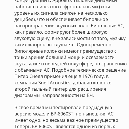
конфигурации D’Appolito. Тыловые динамики
работают синфазно с фронтальными (хотя
уровень их сигнала снижен на несколько
децибел), что и обеспечивает бипольное
распространение звуковых волн. Бипольные АС,
как правило, формируют более широкую
звуковую сцену, вне зависимости от того, музыку
каких жанров вы слушаете. Одновременно
биполярные колонки имеют преимущество с
точки зрения большей мощи и осязаемости
звука, даже в передней полусфере, по сравнению
с обычными АС. Подобное техническое решение
Питер Снелл применил еще в 1976 году, в
компании Snell Acoustics, добавив колонке
второй тыльный твитер для расширения
диаграммы направленности на ВЧ.
В свое время мы тестировали предыдущую
версию модели BP-8060ST, но нынешняя АС
имеет одно, но весьма важное преимущество.
Теперь BP-8060ST является одной из первых