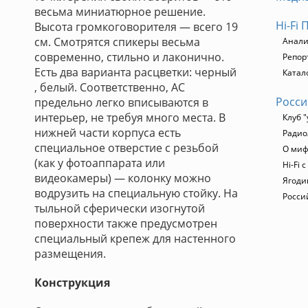
весьма миниатюрное решение.
Hi-Fi
Высота громкоговорителя — всего 19
см. Смотрятся спикеры весьма
Анали
современно, стильно и лаконично.
Репор
Есть два варианта расцветки: черный
Катало
, белый. Соответственно, АС
Росси
предельно легко вписываются в
интерьер, не требуя много места. В
Клуб "
нижней части корпуса есть
Радио
специальное отверстие с резьбой
О миф
(как у фотоаппарата или
Hi-Fi 
видеокамеры) — колонку можно
Ягоди
водрузить на специальную стойку. На
Росси
тыльной сферически изогнутой
поверхности также предусмотрен
специальный крепеж для настенного
размещения.
Конструкция