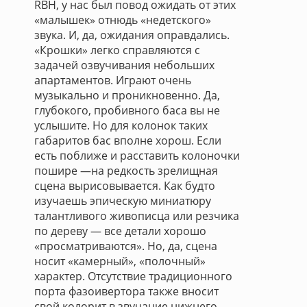
RBH, у нас был повод ожидать от этих
«малышек» отнюдь «недетского»
звука. И, да, ожидания оправдались.
«Крошки» легко справляются с
задачей озвучивания небольших
апартаментов. Играют очень
музыкально и проникновенно. Да,
глубокого, пробивного баса вы не
услышите. Но для колонок таких
габаритов бас вполне хорош. Если
есть поближе и расставить колоночки
пошире —на редкость зрелищная
сцена вырисовывается. Как будто
изучаешь эпическую миниатюру
талантливого живописца или резчика
по дереву — все детали хорошо
«просматриваются». Но, да, сцена
носит «камерный», «полочный»
характер. Отсутствие традиционного
порта фазоивертора также вносит
свой колорит в звучание нижнего