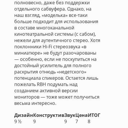
полновесно, даже без поддержки
отдельного сабвуфера. Однако, на
наш взгляд, «моделька» все-таки
больше подходит для использования
в составе многоканальной
кинотеатральной системы (с сабом),
нежели для аутентичного стерео. Хотя
поклонники Hi-Fi стереозвука «в
миниатюре» не будут разочарованы
— особенно, если не поскупиться на
достойный усилитель для полного
раскрытия отнюдь «недетского»
потенциала спикеров. Остается лишь
пожелать RBH подумать над
созданием активной версии
мониторов — тоже может получиться
весьма интересно.
Дизайн
Конструктив
Звук
Цена
ИТОГ
9 ½
9
9
7
8