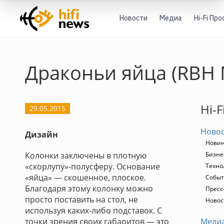
Новости
Медиа
Hi-Fi Пр
Драконьи яйца (RBH 
Hi-F
29.05.2015
Ново
Дизайн
Нови
Колонки заключены в плотную
Бизне
«скорлупу»-полусферу. Основание
Техно
«яйца» — скошенное, плоское.
Собы
Благодаря этому колонку можно
Пресс
просто поставить на стол, не
Новос
используя каких-либо подставок. С
точки зрения своих габаритов — это
Меди