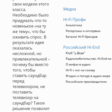
свои модели этого
Медиа
класса.
Необходимо было
Hi-Fi Профи
придумать что-то
Аналитика
новенькое «на ту
же тему», что бы
Репортажи и интервью
оживить спрос. В
Каталог Hi-Fi брендов
результате идея
Российский Hi-End
оказалась
несложной, но
Клуб "у Деда"
привлекательной –
Радиолюбительство. Hi-End по
почему бы вместо
О мифах в аудио
того, чтобы
Hi-Fi с ног на голову
ставить саундбар
Ягодин о погоде в аудио мире
перед
Российские производители
телевизором, не
поставить
телевизор на
саундбар? Такое
решение позволит