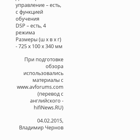
управление – есть,
с функцией
обучения
DSP – есть, 4
режима
Размеры (ш х в х г)
- 725 х 100 х 340 мм
При подготовке
обзора
использовались
материалы с
www.avforums.com
(перевод с
английского -
hifiNews.RU)
04.02.2015,
Владимир Чернов