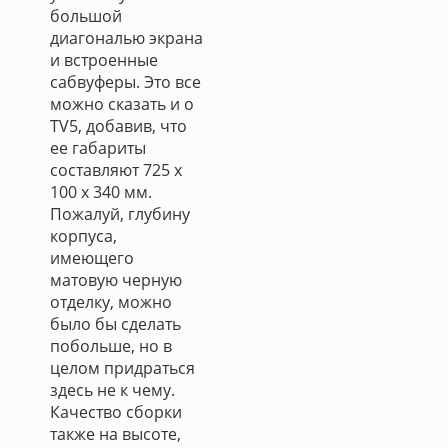
большой
диагональю экрана
и встроенные
сабвуферы. Это все
можно сказать и о
TV5, добавив, что
ее габариты
составляют 725 х
100 х 340 мм.
Пожалуй, глубину
корпуса,
имеющего
матовую черную
отделку, можно
было бы сделать
побольше, но в
целом придраться
здесь не к чему.
Качество сборки
также на высоте,