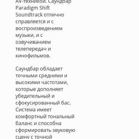
AV-техникой. Саундбар
Paradigm Shift
Soundtrack отлично
справляется и с
воспроизведением
музыки, и с
озвучиванием
телепередач и
кинофильмов.
Саундбар обладает
точными средними и
высокими частотами,
которые дополняет
убедительный и
сфокусированный бас.
Система имеет
комфортный тональный
баланс и способна
сформировать звуковую
сцену с точной