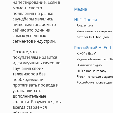
на тестирование. Если в
момент своего
Медиа
появления на рынке
саундбары являлись
Hi-Fi Профи
нишевым товаром, то
Аналитика
сейчас это один из
Репортажи и интервью
самых успешных
Каталог Hi-Fi брендов
сегментов индустрии.
Российский Hi-End
Похоже, что
Клуб "у Деда"
покупателям нравится
Радиолюбительство. Hi-
идея улучшить качество
О мифах в аудио
звучания своих
Hi-Fi с ног на голову
телевизоров без
Ягодин о погоде в ауди
необходимости
Российские производит
протягивать провода и
устанавливать
дополнительные
колонки. Разумеется, мы
всегда стараемся
объяснять