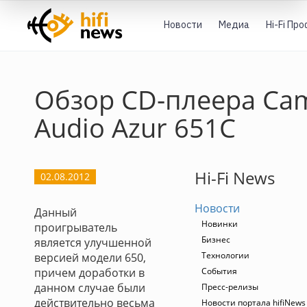
Новости
Медиа
Hi-Fi Пр
Обзор СD-плеера Ca
Audio Azur 651C
Hi-Fi News
02.08.2012
Новости
Данный
Новинки
проигрыватель
Бизнес
является улучшенной
Технологии
версией модели 650,
причем доработки в
События
данном случае были
Пресс-релизы
действительно весьма
Новости портала hifiNews