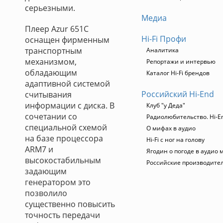
серьезными.
Медиа
Плеер Azur 651C
Hi-Fi Профи
оснащен фирменным
транспортным
Аналитика
механизмом,
Репортажи и интервью
обладающим
Каталог Hi-Fi брендов
адаптивной системой
Российский Hi-End
считывания
информации с диска. В
Клуб "у Деда"
сочетании со
Радиолюбительство. Hi-En
специальной схемой
О мифах в аудио
на базе процессора
Hi-Fi с ног на голову
ARM7 и
Ягодин о погоде в аудио 
высокостабильным
Российские производите
задающим
генератором это
позволило
существенно повысить
точность передачи