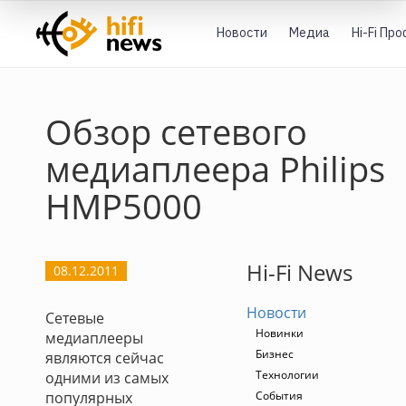
Новости
Медиа
Hi-Fi Пр
Обзор сетевого
медиаплеера Philips
HMP5000
Hi-Fi News
08.12.2011
Новости
Сетевые
Новинки
медиаплееры
Бизнес
являются сейчас
Технологии
одними из самых
популярных
События