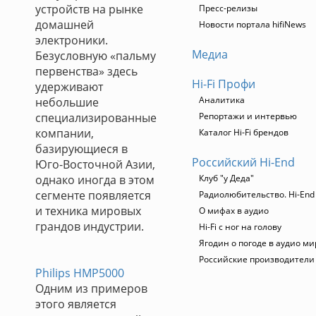
устройств на рынке
Пресс-релизы
домашней
Новости портала hifiNews
электроники.
Медиа
Безусловную «пальму
первенства» здесь
Hi-Fi Профи
удерживают
Аналитика
небольшие
специализированные
Репортажи и интервью
компании,
Каталог Hi-Fi брендов
базирующиеся в
Российский Hi-End
Юго-Восточной Азии,
однако иногда в этом
Клуб "у Деда"
сегменте появляется
Радиолюбительство. Hi-End
и техника мировых
О мифах в аудио
грандов индустрии.
Hi-Fi с ног на голову
Ягодин о погоде в аудио ми
Российские производители
Philips HMP5000
Одним из примеров
этого является