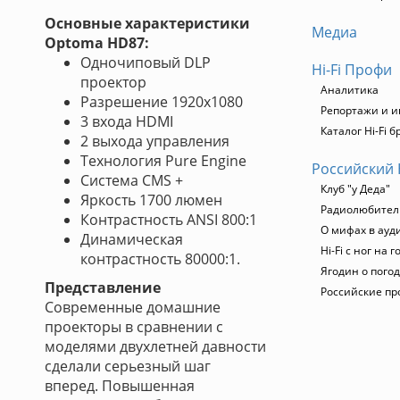
Основные характеристики
Медиа
Optoma HD87:
Одночиповый DLP
Hi-Fi Профи
проектор
Аналитика
Разрешение 1920x1080
Репортажи и 
3 входа HDMI
Каталог Hi-Fi 
2 выхода управления
Технология Pure Engine
Российский 
Система CMS +
Клуб "у Деда"
Яркость 1700 люмен
Радиолюбитель
Контрастность ANSI 800:1
О мифах в ауд
Динамическая
Hi-Fi с ног на 
контрастность 80000:1.
Ягодин о погод
Представление
Российские пр
Современные домашние
проекторы в сравнении с
моделями двухлетней давности
сделали серьезный шаг
вперед. Повышенная