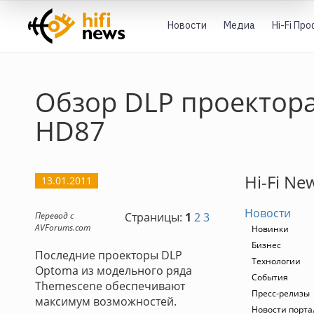
Новости
Медиа
Hi-Fi Пр
Обзор DLP проектор
HD87
Hi-Fi Ne
13.01.2011
Новости
Перевод с
Страницы:
1
2
3
AVForums.com
Новинки
Бизнес
Последние проекторы DLP
Технологии
Optoma из модельного ряда
События
Themescene обеспечивают
Пресс-релизы
максимум возможностей.
Новости портал