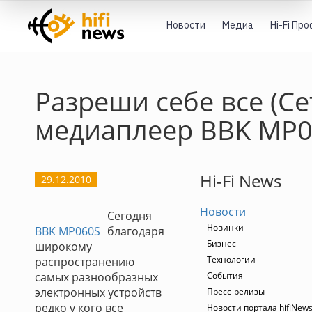
Новости
Медиа
Hi-Fi Пр
Разреши себе все (С
медиаплеер BBK MP0
Hi-Fi News
29.12.2010
Новости
Сегодня
Новинки
BBK MP060S
благодаря
Бизнес
широкому
Технологии
распространению
самых разнообразных
События
электронных устройств
Пресс-релизы
редко у кого все
Новости портала hifiNew