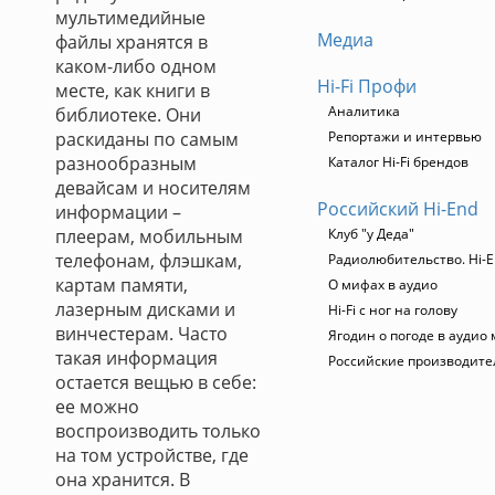
мультимедийные
Медиа
файлы хранятся в
каком-либо одном
Hi-Fi Профи
месте, как книги в
Аналитика
библиотеке. Они
раскиданы по самым
Репортажи и интервью
разнообразным
Каталог Hi-Fi брендов
девайсам и носителям
Российский Hi-End
информации –
плеерам, мобильным
Клуб "у Деда"
телефонам, флэшкам,
Радиолюбительство. Hi-E
картам памяти,
О мифах в аудио
лазерным дисками и
Hi-Fi с ног на голову
винчестерам. Часто
Ягодин о погоде в аудио
такая информация
Российские производите
остается вещью в себе:
ее можно
воспроизводить только
на том устройстве, где
она хранится. В