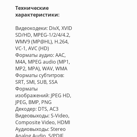
Технические
характеристики:
Видеокодеки: DivX, XVID
SD/HD, MPEG-1/2/4/4.2,
WMV9 (MP@HL), H.264,
VC-1, AVC (HD)
Форматы аудио: AAC,
M4A, MPEG audio (MP1,
MP2, MPA), WAV, WMA
Форматы субтитров:
SRT, SMI, SUB, SSA
Форматы
изображений: JPEG HD,
JPEG, BMP, PNG
Декодер: DTS, AC3
Видеовыходы: S-Video,
Composite Video, HDMI
Аудиовыходы: Stereo
Analog Audio, S/PDIF