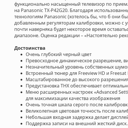
функционально насыщенный телевизор по приемл
на Panasonic TX-P42G20. Благодаря использован
технологиям Panasonic (хотелось бы, что б они б
добавленным регуляторам калибровки, можно с ув
почти наверняка будет некоторое время остават
диапазоне. Оценка редакции – «Настоятельно рек
Достоинства
Очень глубокий черный цвет
Превосходное динамическое разрешение, ви
Незначительный уровень собственных шумо
Встроенный тюнер для Freeview HD и Freesat
Масштабированное до высокого разрешения,
Предустановка THX обеспечивает оптимальн
Меню расширенных настроек «Advanced Sett
для максимизации качества изображения
Очень точная шкала серого после калибров
Великолепная цветовая точность после кал
Небольшая входная задержка делает диспле
Поддержка записи на внешний жесткий диск.