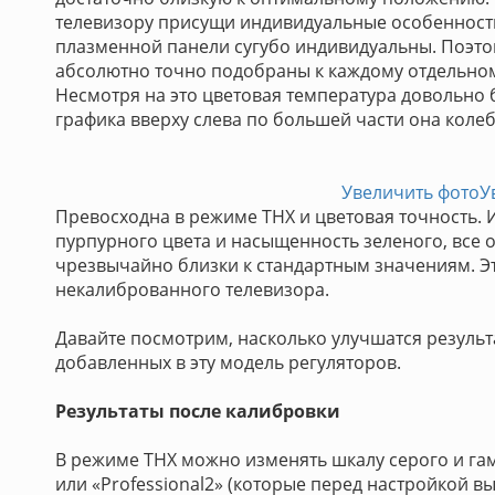
телевизору присущи индивидуальные особенности
плазменной панели сугубо индивидуальны. Поэтом
абсолютно точно подобраны к каждому отдельному 
Несмотря на это цветовая температура довольно б
графика вверху слева по большей части она колебл
Увеличить фото
У
Превосходна в режиме THX и цветовая точность.
пурпурного цвета и насыщенность зеленого, все о
чрезвычайно близки к стандартным значениям. Э
некалиброванного телевизора.
Давайте посмотрим, насколько улучшатся резуль
добавленных в эту модель регуляторов.
Результаты после калибровки
В режиме THX можно изменять шкалу серого и гамм
или «Professional2» (которые перед настройкой в