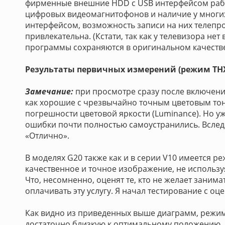
фирменные внешние HDD с USB интерфейсом рабо
цифровых видеомагнитофонов и наличие у многи
интерфейсом, возможность записи на них телепро
привлекательна. (Кстати, так как у телевизора н
программы сохраняются в оригинальном качестве
Результаты первичных измерений (режим TH
Замечание:
при просмотре сразу после включени
как хорошие с чрезвычайно точным цветовым то
погрешности цветовой яркости (Luminance). Но у
ошибки почти полностью самоустранились. Вслед
«Отлично».
В моделях G20 также как и в серии V10 имеется р
качественное и точное изображение, не использу
Что, несомненно, оценят те, кто не желает заним
оплачивать эту услугу. Я начал тестирование с о
Как видно из приведенных выше диаграмм, режим
достаточно близкую к оптимальному положению. 