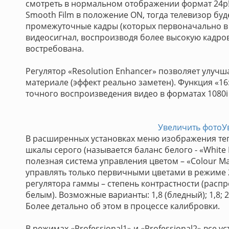
смотреть в нормальном отображении формат 24р! 
Smooth Film в положение ON, тогда телевизор бу
промежуточные кадры (которых первоначально в ф
видеосигнал, воспроизводя более высокую кадров
востребована.
Регулятор «Resolution Enhancer» позволяет улучш
материале (эффект реально заметен). Функция «16
точного воспроизведения видео в форматах 1080i 
Увеличить фото
У
В расширенных установках меню изображения теп
шкалы серого (называется баланс белого - «White
полезная система управления цветом – «Colour M
управлять только первичными цветами в режиме 
регулятора гаммы – степень контрастности (рас
белым). Возможные варианты: 1,8 (бледный); 1,8; 2,0
Более детально об этом в процессе калибровки.
В режимах «Professional1» и «Professional2» все 