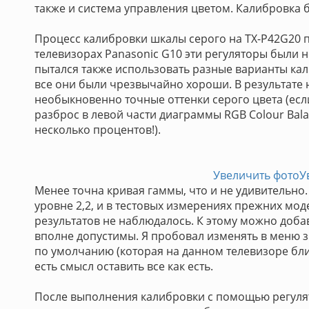
также и система управления цветом. Калибровка б
Процесс калибровки шкалы серого на TX-P42G20 
телевизорах Panasonic G10 эти регуляторы были 
пытался также использовать разные варианты кал
все они были чрезвычайно хороши. В результате 
необыкновенно точные оттенки серого цвета (ес
разброс в левой части диаграммы RGB Colour Bal
несколько процентов!).
Увеличить фото
У
Менее точна кривая гаммы, что и не удивительно
уровне 2,2, и в тестовых измерениях прежних мо
результатов не наблюдалось. К этому можно доба
вполне допустимы. Я пробовал изменять в меню 
по умолчанию (которая на данном телевизоре бли
есть смысл оставить все как есть.
После выполнения калибровки с помощью регуля