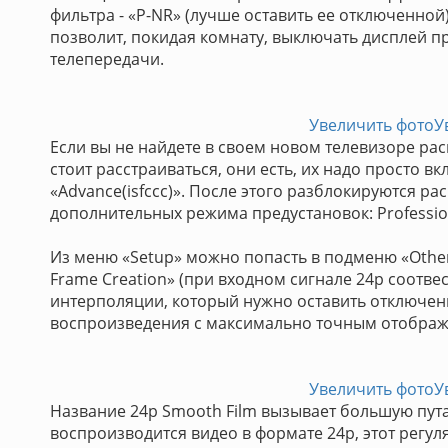
фильтра - «P-NR» (лучше оставить ее отключенной). 
позволит, покидая комнату, выключать дисплей
телепередачи.
Увеличить фото
У
Если вы не найдете в своем новом телевизоре рас
стоит расстраиваться, они есть, их надо просто в
«Advance(isfccc)». После этого разблокируются р
дополнительных режима предустановок: Professiona
Из меню «Setup» можно попасть в подменю «Other Se
Frame Creation» (при входном сигнале 24р соотве
интерполяции, который нужно оставить отключен
воспроизведения с максимально точным отобра
Увеличить фото
У
Название 24p Smooth Film вызывает большую путан
воспроизводится видео в формате 24р, этот регул