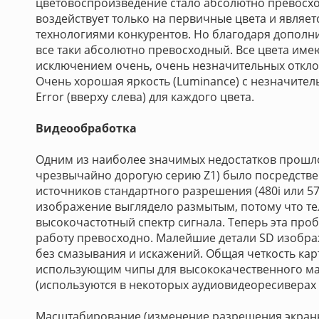
цветовоспроизведение стало абсолютно превосхо
воздействует только на первичные цвета и являе
технологиями конкурентов. Но благодаря дополн
все таки абсолютно превосходный. Все цвета име
исключением очень, очень незначительных откло
Очень хорошая яркость (Luminance) с незначител
Error (вверху слева) для каждого цвета.
Видеообработка
Одним из наиболее значимых недостатков прошло
чрезвычайно дорогую серию Z1) было посредстве
источников стандартного разрешения (480i или 5
изображение выглядело размытым, потому что те
высокочастотный спектр сигнала. Теперь эта пр
работу превосходно. Малейшие детали SD изобра
без смазывания и искажений. Общая четкость кар
использующим чипы для высококачественного ма
(используются в некоторых аудиовидеоресиверах и
Масштабирование (изменение разрешения экранн