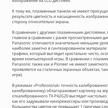
изображение на LCD дисплеях.
К тому же, плазменные панели не имеют присущих
результате цветность и насыщенность изображен
сторону относительно экрана.
В сравнении с другими плазменными дисплеями, 
главное в сравнении с ранее просмотренными ди
Panasonic отличаются значительно меньшим уро
наиболее заметно в синтезированном материале
графики, который выглядит кристально чисто, особ
время компьютерной игры. В сравнении с плазм
Panasonic также как и Pioneer не имеют заметног
проявляется на статичных экранных объектах, так
игре).
В режимах «Professional» точность калиброванного
калиброванному) облагораживает картинку на эк
откалиброванного TX-P42G20 выглядит настолько 
как его задумывали кинорежиссеры или произво
большинства цветов не превышает 1 (другими сло