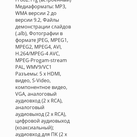
Медиаформаты: MP3,
WMA версии 2 до
версии 9.2, Файлы
демонстрации слайдов
(.alb), Фотографии в
формате JPEG, MPEG1,
MPEG2, MPEG4, AVI,
H.264/MPEG-4 AVC,
MPEG-Progam-stream
PAL, WMV9/VC1
Разъемы: 5 х HDMI,
видео, S-Videо,
компонентное видео,
VGA, аналоговый
аудиовход (2 х RCA),
аналоговый
аудиовыход (2 х RCA),
цифровой аудиовыход
(коаксиальный);
аудиовход для ПК (2 х