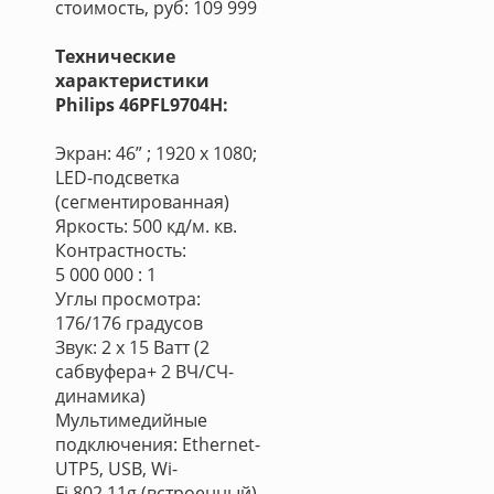
стоимость, руб: 109 999
Технические
характеристики
Philips 46PFL9704H:
Экран: 46” ; 1920 х 1080;
LED-подсветка
(сегментированная)
Яркость: 500 кд/м. кв.
Контрастность:
5 000 000 : 1
Углы просмотра:
176/176 градусов
Звук: 2 х 15 Ватт (2
сабвуфера+ 2 ВЧ/СЧ-
динамика)
Мультимедийные
подключения: Ethernet-
UTP5, USB, Wi-
Fi 802.11g (встроенный)