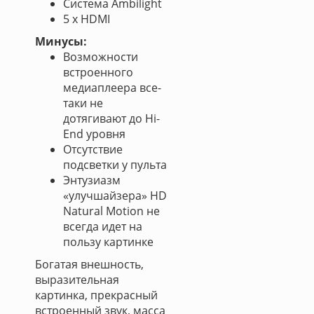
Система Ambilight
5 х HDMI
Минусы:
Возможности
встроенного
медиаплеера все-
таки не
дотягивают до Hi-
End уровня
Отсутствие
подсветки у пульта
Энтузиазм
«улучшайзера» HD
Natural Motion не
всегда идет на
пользу картинке
Богатая внешность,
выразительная
картинка, прекрасный
встроенный звук, масса