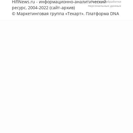
HifiNews.ru - информационно-аналитический
Политика обработки
персональных данных
ресурс, 2004-2022 (сайт-архив)
©
Маркетинговая группа «Текарт»
. Платформа
DNA