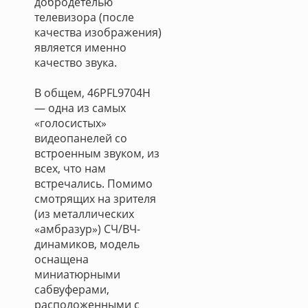
добродетелью
телевизора (после
качества изображения)
является именно
качество звука.
В общем, 46PFL9704H
— одна из самых
«голосистых»
видеопанелей со
встроенным звуком, из
всех, что нам
встречались. Помимо
смотрящих на зрителя
(из металлических
«амбразур») СЧ/ВЧ-
динамиков, модель
оснащена
миниатюрными
сабвуферами,
расположенными с