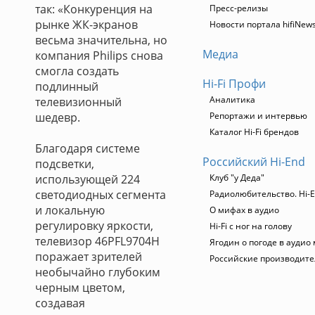
так: «Конкуренция на
Пресс-релизы
рынке ЖК-экранов
Новости портала hifiNew
весьма значительна, но
Медиа
компания Philips снова
смогла создать
Hi-Fi Профи
подлинный
Аналитика
телевизионный
шедевр.
Репортажи и интервью
Каталог Hi-Fi брендов
Благодаря системе
Российский Hi-End
подсветки,
использующей 224
Клуб "у Деда"
светодиодных сегмента
Радиолюбительство. Hi-E
и локальную
О мифах в аудио
регулировку яркости,
Hi-Fi с ног на голову
телевизор 46PFL9704H
Ягодин о погоде в аудио
поражает зрителей
Российские производит
необычайно глубоким
черным цветом,
создавая