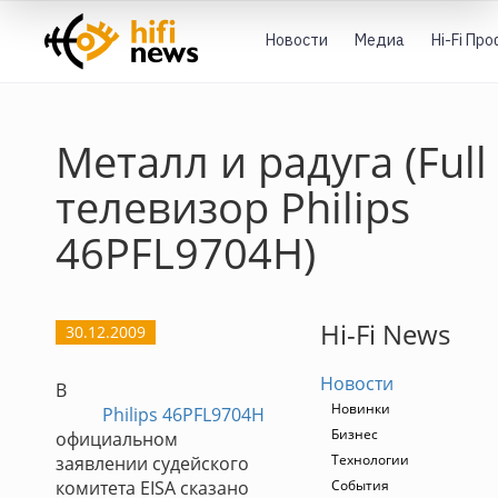
Новости
Медиа
Hi-Fi Пр
Металл и радуга (Ful
телевизор Philips
46PFL9704H)
Hi-Fi News
30.12.2009
Новости
В
Новинки
Philips 46PFL9704H
Бизнес
официальном
Технологии
заявлении судейского
комитета EISA сказано
События