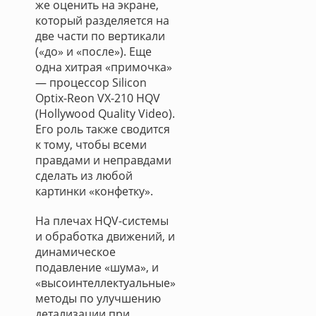
же оценить на экране,
который разделяется на
две части по вертикали
(«до» и «после»). Еще
одна хитрая «примочка»
— процессор Silicon
Optix-Reon VX-210 HQV
(Hollywood Quality Video).
Его роль также сводится
к тому, чтобы всеми
правдами и неправдами
сделать из любой
картинки «конфетку».
На плечах HQV-системы
и обработка движений, и
динамическое
подавление «шума», и
«высоинтеллектуальные»
методы по улучшению
детализации при