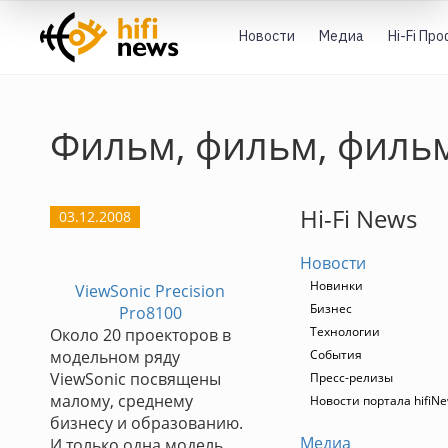
Новости
Медиа
Hi-Fi Пр
Фильм, фильм, филь
Hi-Fi News
03.12.2008
Новости
Новинки
ViewSonic Precision
Бизнес
Pro8100
Технологии
Около 20 проекторов в
модельном ряду
События
ViewSonic посвящены
Пресс-релизы
малому, среднему
Новости портала hifiN
бизнесу и образованию.
Медиа
И только одна модель,