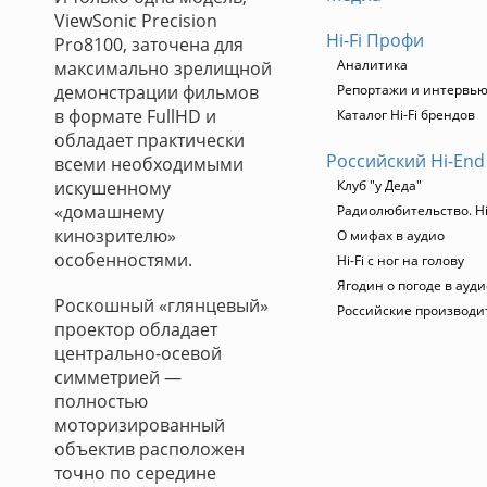
ViewSonic Precision
Hi-Fi Профи
Pro8100, заточена для
Аналитика
максимально зрелищной
демонстрации фильмов
Репортажи и интервь
в формате FullHD и
Каталог Hi-Fi брендов
обладает практически
Российский Hi-End
всеми необходимыми
искушенному
Клуб "у Деда"
«домашнему
Радиолюбительство. Hi
кинозрителю»
О мифах в аудио
особенностями.
Hi-Fi с ног на голову
Ягодин о погоде в ауд
Роскошный «глянцевый»
Российские производи
проектор обладает
центрально-осевой
симметрией —
полностью
моторизированный
объектив расположен
точно по середине