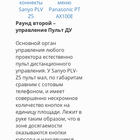
коннекты
меню
Sanyo PLV
Panasonic PT
Z5
AX100E
Раунд второй –
управление
Пульт ДУ
Основной орган
управления любого
проектора естественно
пульт дистанционного
управления. У Sanyo PLV-
Z5 пульт мал, по габаритам
сравним с сотовым
телефоном, и имеет
совершенно нескромное
количество кнопок на
единицу площади. Лежит в
руке таким образом, что в
зоне досягаемости
оказываются кнопки
курсора и находящиеся