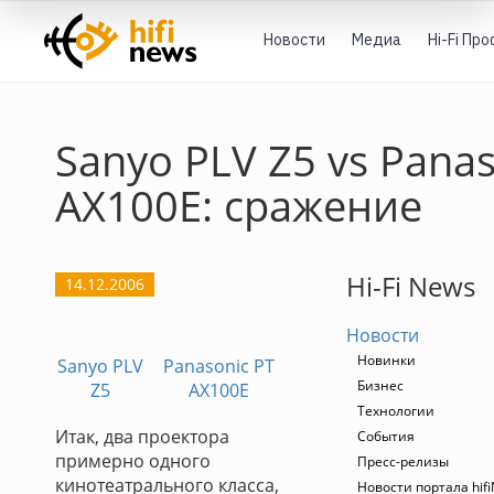
Новости
Медиа
Hi-Fi Пр
Sanyo PLV Z5 vs Panas
AX100E: сражение
Hi-Fi News
14.12.2006
Новости
Новинки
Sanyo PLV
Panasonic PT
Бизнес
Z5
AX100E
Технологии
Итак, два проектора
События
примерно одного
Пресс-релизы
кинотеатрального класса,
Новости портала hif