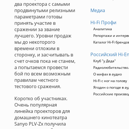
два проектора с самыми
продвинутыми релизными
Медиа
параметрами готовы
Hi-Fi Профи
принять участие в
сражении за звание
Аналитика
лучшего. Уровни продаж
Репортажи и интер
мы до некоторого
Каталог Hi-Fi брендо
времени отложим в
Российский Hi-E
сторонку, и засчитывать в
счет очков пока не станем,
Клуб "у Деда"
а попытаемся провести
Радиолюбительство. 
бой по всем возможным
О мифах в аудио
правилам честного
Hi-Fi с ног на голову
тестового сражения.
Ягодин о погоде в а
Российские произво
Коротко об участниках.
Очень популярная
линейка проекторов для
домашнего кинотеатра
Sanyo PLV-Zх получила