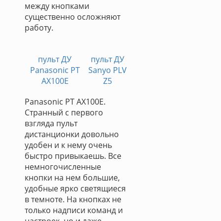
между кнопками
существенно осложняют
работу.
пульт ДУ
пульт ДУ
Panasonic PT
Sanyo PLV
AX100E
Z5
Panasonic PT AX100E.
Странный с первого
взгляда пульт
дистанционки довольно
удобен и к нему очень
быстро привыкаешь. Все
немногочисленные
кнопки на нем большие,
удобные ярко светящиеся
в темноте. На кнопках не
только надписи команд и