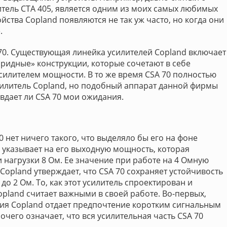
тель CTA 405, является одним из моих самых любимых
йства Copland появляются не так уж часто, но когда они
.
 70. Существующая линейка усилителей Copland включает
ридные» конструкции, которые сочетают в себе
силителем мощности. В то же время CSA 70 полностью
силитель Copland, но подобный аппарат данной фирмы
вдает ли CSA 70 мои ожидания.
0 нет ничего такого, что выделяло бы его на фоне
 указывает на его выходную мощность, которая
и нагрузки 8 Ом. Ее значение при работе на 4 Омную
 Copland утверждает, что CSA 70 сохраняет устойчивость
о 2 Ом. То, как этот усилитель спроектирован и
opland считает важными в своей работе. Во-первых,
ния Copland отдает предпочтение коротким сигнальным
очего означает, что вся усилительная часть CSA 70