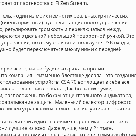
ает от партнерства с iFi Zen Stream.
итель, - один из моих немногих реальных критических
ь (очень приятный) пульт дистанционного управления,
о, регулировать громкость и переключаться между
ираются отдельной небольшой поворотной ручкой. Это
управления, поэтому если вы используете USB-вход и,
нужно будет переключаться между ними с передней
корее всего, вы не будете возражать против
 что компания неизменно блестяще делала - это создани
спользовании устройств. CSA 70 воплощает в себе все,
панель полностью логична. Две больших ручки,
и, расположены по бокам от центрального индикатора,
срабатывание защиты. Маленький селектор цифрового
но лишен украшений и полностью интуитивно понятен.
роизводители аудио - горячие сторонники приятных в
ни лучшие из всех. Даже лучше, чем у Primare.
оваться, потому что он сочетает в себе отличную форм