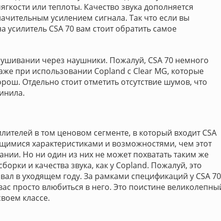
ягкости или теплоты. Качество звука дополняется
ачительным усилением сигнала. Так что если вы
а усилитель CSA 70 вам стоит обратить самое
лушивании через наушники. Пожалуй, CSA 70 немного
даже при использовании Copland с Clear MG, которые
орош. Отдельно стоит отметить отсутствие шумов, что
инила.
ителей в том ценовом сегменте, в который входит CSA
ющимися характеристиками и возможностями, чем этот
нии. Но ни один из них не может похватать таким же
орки и качества звука, как у Copland. Пожалуй, это
овал в уходящем году. За рамками спецификаций у CSA 70
 вас просто влюбиться в него. Это поистине великолепны
воем классе.