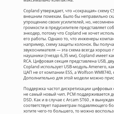
максимально компактна.
Copland утверждает, что «сокращая» схему C
внешним помехам. Было бы неправильно ска
упрощению своих усилителей, но, несомненн
громкости в предусилителе представляет с
энкодер, потому что Copland не хочет испо
его работы. Однако то, что инженеры комп
например, схему защиты колонок. Вы получа
звукоснимателя — эта схема всегда хорошо 
наушники (гнездо 6,35 мм), Copland имеет к
RCA. Цифровая секция представлена USB, д
Copland использует USB-модуль Amenero, как 
ЦАП не от компании ESS, а Wolfson WM8740,
Дополнительно для этой модели можно прио
Поддержка частот дискретизации цифровых 
не самый новый чип. PCM поддерживается до п
DSD. Как и в случае с Arcam ST60 , я вынужд
соответствует параметрам подавляющего бо
хотите чего-то большего, то можно восполь