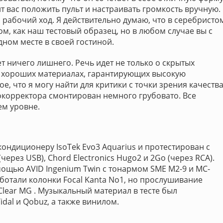
ит вас положить пульт и настраивать громкость вручную.
 рабочий ход. Я действительно думаю, что в серебристо
ом, как наш тестовый образец, но в любом случае вы с
дном месте в своей гостиной.
ет ничего лишнего. Речь идет не только о скрытых
о хороших материалах, гарантирующих высокую
е, что я могу найти для критики с точки зрения качеств
нокорректора смонтирован немного грубовато. Все
ем уровне.
ондиционеру IsoTek Evo3 Aquarius и протестирован с
ерез USB), Chord Electronics Hugo2 и 2Go (через RCA).
ощью AVID Ingenium Twin с тонармом SME M2-9 и MC-
аботали колонки Focal Kanta No1, но прослушивание
lear MG . Музыкальный материал в тесте был
idal и Qobuz, а также винилом.