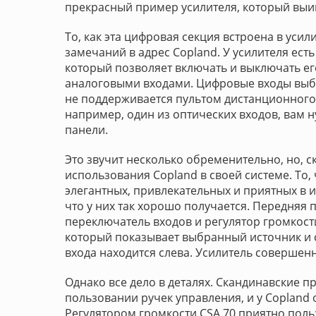
прекрасный пример усилителя, который выигр
То, как эта цифровая секция встроена в усил
замечаний в адрес Copland. У усилителя ест
который позволяет включать и выключать ег
аналоговыми входами. Цифровые входы выб
не поддерживается пультом дистанционного 
например, один из оптических входов, вам 
панели.
Это звучит несколько обременительно, но, с
использования Copland в своей системе. То,
элегантных, привлекательных и приятных в и
что у них так хорошо получается. Передняя 
переключатель входов и регулятор громкост
который показывает выбранный источник и 
входа находится слева. Усилитель совершен
Однако все дело в деталях. Скандинавские п
пользовании ручек управления, и у Copland о
Регулятором громкости CSA 70 приятно польз