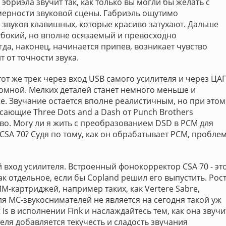
Гэбриэла звучит так, как только вы могли бы желать с
мерности звуковой сцены. Габриэль ощутимо
х звуков клавишных, которые красиво затухают. Дальше
лубокий, но вполне осязаемый и превосходно
гда, наконец, начинается припев, возникает чувство
 от точности звука.
 тот же трек через вход USB самого усилителя и через ЦА
громной. Мелких деталей станет немного меньше и
же. Звучание остается вполне реалистичным, но при этом
сающие Three Dots and a Dash от Punch Brothers
о. Могу ли я жить с преобразованием DSD в PCM для
CSA 70? Судя по тому, как он обрабатывает PCM, пробле
 вход усилителя. Встроенный фонокорректор CSA 70 - эт
ак отдельное, если бы Copland решил его выпустить. Рос
-картриджей, например таких, как Vertere Sabre,
для MC-звукоснимателей не является на сегодня такой уж
t Is в исполнении Fink и наслаждайтесь тем, как она звучи
еля добавляется текучесть и сладость звучания