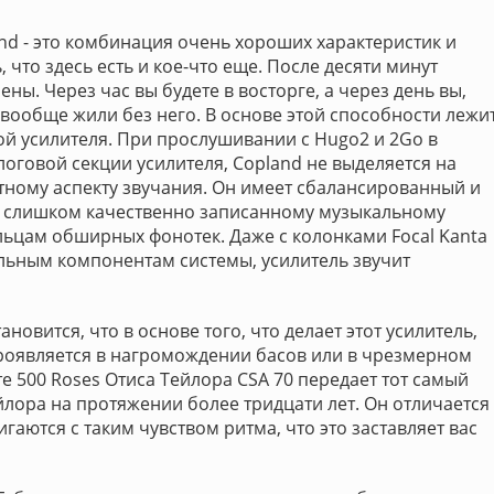
nd - это комбинация очень хороших характеристик и
, что здесь есть и кое-что еще. После десяти минут
ны. Через час вы будете в восторге, а через день вы,
ы вообще жили без него. В основе этой способности лежи
ой усилителя. При прослушивании с Hugo2 и 2Go в
логовой секции усилителя, Copland не выделяется на
етному аспекту звучания. Он имеет сбалансированный и
не слишком качественно записанному музыкальному
льцам обширных фонотек. Даже с колонками Focal Kanta
льным компонентам системы, усилитель звучит
новится, что в основе того, что делает этот усилитель,
проявляется в нагромождении басов или в чрезмерном
те 500 Roses Отиса Тейлора CSA 70 передает тот самый
йлора на протяжении более тридцати лет. Он отличается
гаются с таким чувством ритма, что это заставляет вас