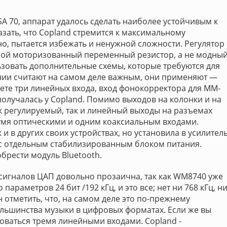
SA 70, аппарат удалось сделать наиболее устойчивым к
зать, что Copland стремится к максимальному
о, пытается избежать и ненужной сложности. Регулятор
обой моторизованный переменный резистор, а не модны
льзовать дополнительные схемы, которые требуются для
ании считают на самом деле важным, они применяют —
ете три линейных входа, вход фонокорректора для ММ-
получалась у Copland. Помимо выходов на колонки и на
ак регулируемый, так и линейный выходы на разъемах
вумя оптическими и одним коаксиальным входами.
и в других своих устройствах, но установила в усилител
 с отдельным стабилизированным блоком питания.
брести модуль Bluetooth.
сигналов ЦАП довольно прозаична, так как WM8740 уже
араметров 24 бит /192 кГц, и это все; нет ни 768 кГц, н
ен отметить, что, на самом деле это по-прежнему
льшинства музыки в цифровых форматах. Если же вы
зоваться тремя линейными входами. Copland -