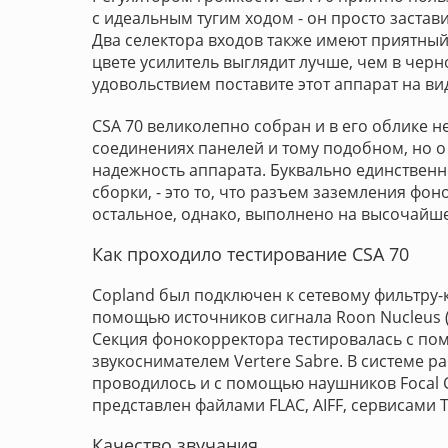
с идеальным тугим ходом - он просто застав
Два селектора входов также имеют приятный
цвете усилитель выглядит лучше, чем в черн
удовольствием поставите этот аппарат на ви
CSA 70 великолепно собран и в его облике н
соединениях панелей и тому подобном, но 
надежность аппарата. Буквально единственно
сборки, - это то, что разъем заземления фо
остальное, однако, выполнено на высочайш
Как проходило тестирование CSA 70
Copland был подключен к сетевому фильтру-к
помощью источников сигнала Roon Nucleus (ч
Секция фонокорректора тестировалась с пом
звукоснимателем Vertere Sabre. В системе р
проводилось и с помощью наушников Focal C
представлен файлами FLAC, AIFF, сервисами T
Качество звучания