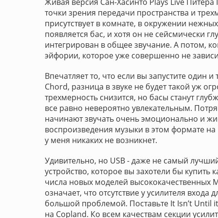
Живая версия Сан-Хасинто Plays Live Питера 
точки зрения передачи пространства и трех
присутствует в комнате, в окружении нежны
появляется бас, и хотя он не сейсмически г
интегрирован в общее звучание. А потом, ко
эйфории, которое уже совершенно не зависит
Впечатляет то, что если вы запустите один и
Chord, разница в звуке не будет такой уж о
трехмерность снизится, но басы станут глуб
все равно невероятно увлекательным. Потря
начинают звучать очень эмоционально и жив
воспроизведения музыки в этом формате на 
у меня никаких не возникнет.
Удивительно, но USB - даже не самый лучший
устройство, которое вы захотели бы купить к
числа новых моделей высококачественных ММ
означает, что отсутствие у усилителя входа 
большой проблемой. Поставьте It Isn’t Until i
на Copland. Ко всем качествам секции усилит