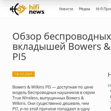
Новости
Медиа
Hi-Fi Пр
Обзор беспроводных
вкладышей Bowers &a
PI5
H
18.10.2021
Н
Bowers & Wilkins PI5 — доступная по цене
модель беспроводных наушников в серии
True Wireless, выпущенных Bowers &
Wilkins. Они существенно дешевле, чем
PI7, и по этой причине попадают в одну