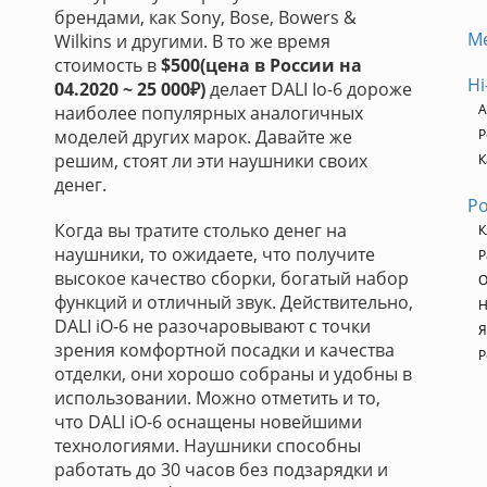
брендами, как Sony, Bose, Bowers &
М
Wilkins и другими. В то же время
стоимость в
$500(цена в России на
Hi
04.2020 ~ 25 000₽)
делает DALI Io-6 дороже
А
наиболее популярных аналогичных
моделей других марок. Давайте же
Р
решим, стоят ли эти наушники своих
К
денег.
Ро
Когда вы тратите столько денег на
К
наушники, то ожидаете, что получите
Р
высокое качество сборки, богатый набор
О
функций и отличный звук. Действительно,
H
DALI iO-6 не разочаровывают с точки
Я
зрения комфортной посадки и качества
Р
отделки, они хорошо собраны и удобны в
использовании. Можно отметить и то,
что DALI iO-6 оснащены новейшими
технологиями. Наушники способны
работать до 30 часов без подзарядки и