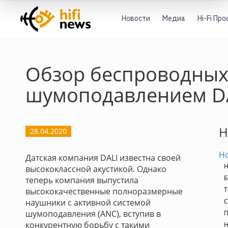
Новости
Медиа
Hi-Fi Пр
Обзор беспроводных
шумоподавлением DA
H
28.04.2020
Н
Датская компания DALI известна своей
Н
высококлассной акустикой. Однако
Б
теперь компания выпустила
Т
высококачественные полноразмерные
наушники с активной системой
С
шумоподавления (ANC), вступив в
П
конкурентную борьбу с такими
Н