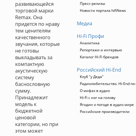
развивающейся
Пресс-релизы
торговой марки
Новости портала hifiNews
Remax. Она
Медиа
придется по нраву
тем ценителям
Hi-Fi Профи
качественного
Аналитика
звучания, которые
не готовы
Репортажи и интервью
выкладывать за
Каталог Hi-Fi брендов
компактную
Российский Hi-End
акустическую
систему
Клуб "у Деда"
баснословную
Радиолюбительство. Hi-End по
сумму.
О мифах в аудио
Принадлежит
Hi-Fi с ног на голову
модель к
Ягодин о погоде в аудио мире
бюджетной
Российские производители
ценовой
категории, но при
этом может