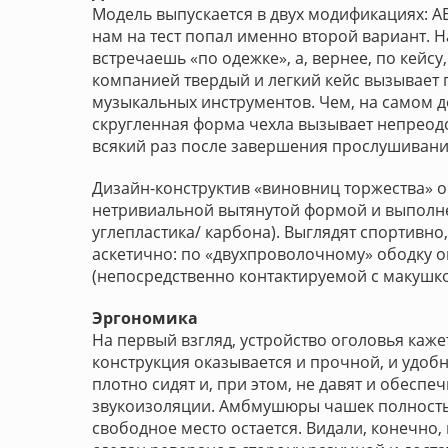
Модель выпускается в двух модификациях: AE
нам на тест попал именно второй вариант. Н
встречаешь «по одежке», а, вернее, по кей
компанией твердый и легкий кейс вызывает 
музыкальных инструментов. Чем, на самом д
скругленная форма чехла вызывает непреод
всякий раз после завершения прослушивани
Дизайн-конструктив «виновниц торжества» 
нетривиальной вытянутой формой и выполне
углепластика/ карбона). Выглядят спортивно
аскетично: по «двухпроволочному» ободку о
(непосредственно контактируемой с макушко
Эргономика
На первый взгляд, устройство оголовья каж
конструкция оказывается и прочной, и удоб
плотно сидят и, при этом, не давят и обесп
звукоизоляции. Амбмушюры чашек полность
свободное место остается. Видали, конечно, 