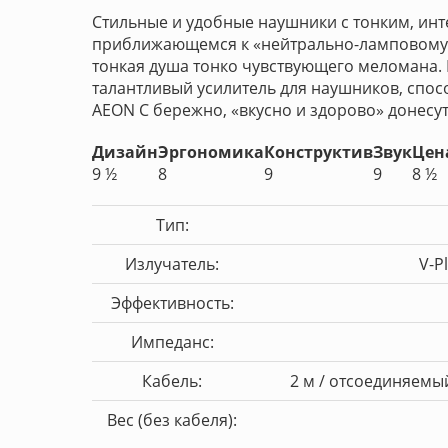
Стильные и удобные наушники с тонким, ин
приближающемся к «нейтрально-ламповому».
тонкая душа тонко чувствующего меломана. 
талантливый усилитель для наушников, спосо
AEON С бережно, «вкусно и здорово» донесут
Дизайн
Эргономика
Конструктив
Звук
Цен
9 ½
8
9
9
8 ½
Тип:
Излучатель:
V-P
Эффективность:
Импеданс:
Кабель:
2 м / отсоединяемы
Вес (без кабеля):