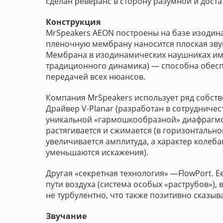
сделан реверанс в сторону разумной и доста
Конструкция
MrSpeakers AEON построены на базе изодина
пленочную мембрану наносится плоская зву
Мембрана в изодинамических наушниках им
традиционного динамика) — способна обесп
передачей всех нюансов.
Компания MrSpeakers использует ряд собств
Драйвер V-Planar (разработан в сотрудничест
уникальной «гармошкообразной» диафрагмо
растягивается и сжимается (в горизонтально
увеличивается амплитуда, а характер колеб
уменьшаются искажения).
Другая «секретная технология» —FlowPort. Е
пути воздуха (система особых «раструбов»), 
не турбулентно, что также позитивно сказыва
Звучание