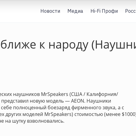
Новости
Медиа
Hi-Fi Профи
Росс
ближе к народу (Наушн
ских наушников MrSpeakers (США / Калифорния/
) представил новую модель — AEON. Наушники
 в себе полноценный боезаряд фирменного звука, а с
ех других моделей MrSpeakers) стоимостью (менее $1000
е на шутку взволновались.