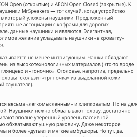
ON Open (открытые) и AEON Open Closed (закрытые). К
аушники MrSpeakers — тот случай, когда устройство
су, в который уложены наушники. Предложенный
приятные ассоциации с кофрами для дорогих
еле, данные наушники и являются. Элегантная,
олимое желание укладывать наушники «в кроватку»
я.
оказывается не менее интригующим. Чашки обладают
ны из высокотехнологичных материалов (что-то вроде
, глянцево и «гоночно». Оголовье, напротив, предельно
головья скользит «тряпочка» из выделанной кожи
й слушателя).
ется весьма «легкомысленным» и хлипковатым. Но на дел
ной. Наушники нежно обхватывают голову, достаточно
ечивают вполне уверенный уровень пассивной
ю обхватывают ушную раковину. Даже некоторое
мы и более «дутые» и мягкие амбушюры. Но тут, да,