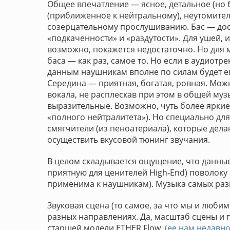
Общее впечатление — ясное, детальное (но
(приближенное к нейтральному), неутомите
созерцательному прослушиванию. Бас — дос
«подкаченности» и «раздутости». Для ушей, 
возможно, покажется недостаточно. Но для
баса — как раз, самое то. Но если в аудиот
данным наушникам вполне по силам будет ег
Середина — приятная, богатая, ровная. Мо
вокала, не расплескав при этом в общей му
выразительные. Возможно, чуть более ярки
«полного нейтралитета»). Но специально дл
смягчители (из пеноатериала), которые де
осуществить вкусовой тюнинг звучания.
В целом складывается ощущение, что данные
приятную для ценителей High-End) поволоку
применима к наушникам). Музыка самых раз
Звуковая сцена (то самое, за что мы и люб
разных направлениях. Да, масштаб сцены и г
старшей модели ETHER Flow,
(ее нам недавн