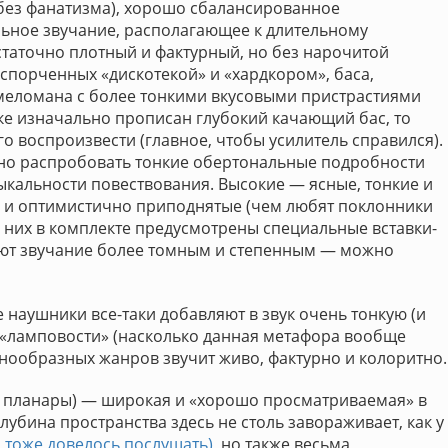
 без фанатизма), хорошо сбалансированное
льное звучание, располагающее к длительному
таточно плотный и фактурный, но без нарочитой
испорченных «дискотекой» и «хардкором», баса,
 меломана с более тонкими вкусовыми пристрастиями
реке изначально прописан глубокий качающий бас, то
о воспроизвести (главное, чтобы усилитель справился).
жно распробовать тонкие обертональные подробности
зыкальности повествования. Высокие — ясные, тонкие и
е и оптимистично приподнятые (чем любят поклонники
я них в комплекте предусмотрены специальные вставки-
лают звучание более томным и степенным — можно
 наушники все-таки добавляют в звук очень тонкую (и
 «ламповости» (насколько данная метафора вообще
нообразных жанров звучит живо, фактурно и колоритно.
им планары) — широкая и «хорошо просматриваемая» в
лубина пространства здесь не столь завораживает, как у
о тоже довелось послушать)
, но также весьма