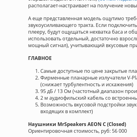
располагает-настраивает на получение нов
А еще представленная модель ощутимо требо
звукоусиливающего тракта. Если подключит
плееру, будут ощущаться нехватка баса и об
использовать отдельный, достаточно взрос
мощный сигнал), учитывающий вкусовые при
ГЛАВНОЕ
Самые доступные по цене закрытые пл
Фирменные планарные излучатели V-Pla
(снижает турбулентность и искажения)
95 дБ / 13 Ом (частотный диапазон про
2 м аудиофильский кабель со встроен
Возможность вкусовой подстройки звук
входящих в комплект)
Наушники MrSpeakers AEON С (Сlosed)
Ориентировочная стоимость, руб: 56 000