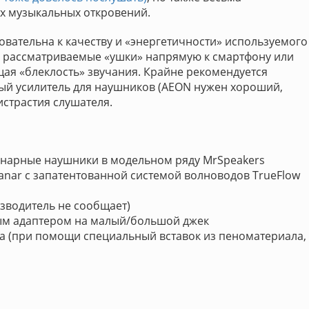
ых музыкальных откровений.
вательна к качеству и «энергетичности» используемого
ь рассматриваемые «ушки» напрямую к смартфону или
щая «блеклость» звучания. Крайне рекомендуется
лый усилитель для наушников (AEON нужен хороший,
страстия слушателя.
анарные наушники в модельном ряду MrSpeakers
nar c запатентованной системой волноводов TrueFlow
изводитель не сообщает)
ным адаптером на малый/большой джек
а (при помощи специальный вставок из пеноматериала,