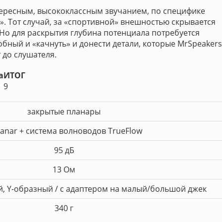
тересным, высококлассным звучанием, по специфике
 Тот случай, за «спортивной» внешностью скрывается
Но для раскрытия глубина потенциала потребуется
бный и «качнуть» и донести детали, которые MrSpeakers
 до слушателя.
а
ИТОГ
9
закрытые планары
lanar + система волноводов TrueFlow
95 дБ
13 Ом
й, Y-образный / с адаптером на малый/большой джек
340 г