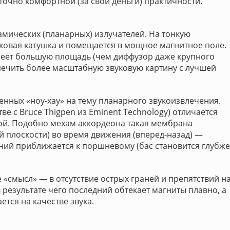
точно комфортной (за свои деньги) практичности.
мических (планарных) излучателей. На тонкую
ковая катушка и помещается в мощное магнитное поле.
еет большую площадь (чем диффузор даже крупного
ечить более масштабную звуковую картину с лучшей
енных «ноу-хау» на тему планарного звукоизвлечения.
ве с Bruce Thigpen из Eminent Technology) отличается
й. Подобно мехам аккордеона такая мембрана
й плоскости) во время движения (вперед-назад) —
аний приближается к поршневому (бас становится глубже
е «смысл» — в отсутствие острых граней и препятствий н
в результате чего последний обтекает магниты плавно, а
ется на качестве звука.