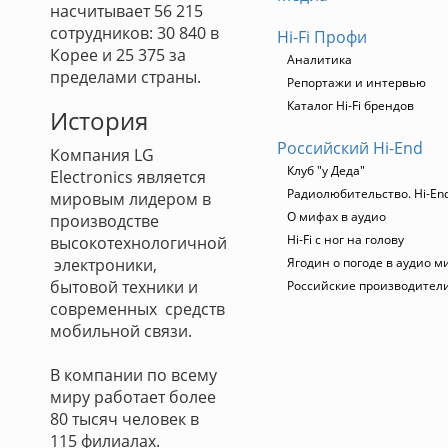
насчитывает 56 215
сотрудников: 30 840 в
Hi-Fi Профи
Корее и 25 375 за
Аналитика
пределами страны.
Репортажи и интервью
Каталог Hi-Fi брендов
История
Российский Hi-End
Компания LG
Клуб "у Деда"
Electronics является
Радиолюбительство. Hi-End
мировым лидером в
О мифах в аудио
производстве
Hi-Fi с ног на голову
высокотехнологичной
электроники,
Ягодин о погоде в аудио м
бытовой техники и
Российские производител
современных средств
мобильной связи.
В компании по всему
миру работает более
80 тысяч человек в
115 филиалах.